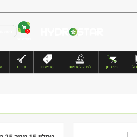
0
העגלה שלי
ול
כלי גינון
לגינה ולמרפסת
מבצעים
עזרים
עצ
טפלון 15 מטר 25 ממ אריזה אדומה RANA56