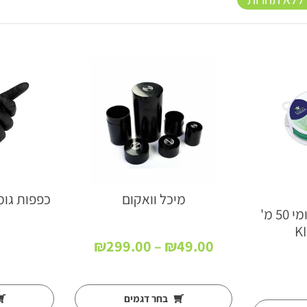
מיכל וואקום
כפפות גומ
חוט ברזל מצופה גומי 50 מ'
K
טווח
₪
299.00
–
₪
49.00
מחירים:
עד
בחר דגמים