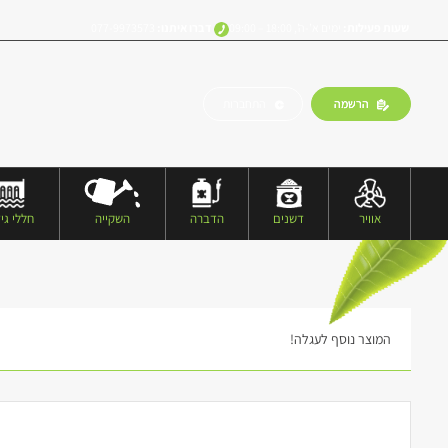
שעות פעילות:
ימים א’-ה’, 18:00 – 09:00
דברו איתנו:
077-9973573
הרשמה
התחברות
אוויר
דשנים
הדברה
השקייה
חללי גיד
המוצר נוסף לעגלה!