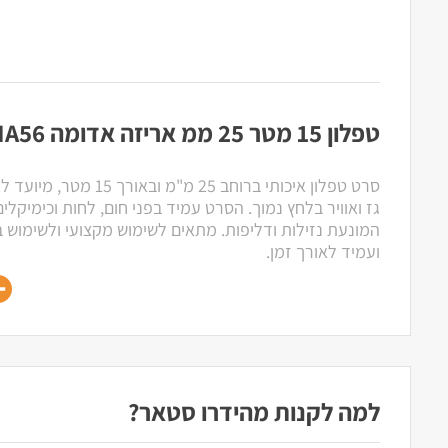
טפלון 15 מטר 25 ממ אריזה אדומה RANA56
סרט טפלון איכותי ברוחב 25 מ"
גז ואוויר בלחץ נמוך. הסרט עמיד בפני חום, לחות וכימיקל
המונעת נזילות ודליפות. מתאים לשימוש מקצועי ולשימוש בי
ועמיד לאורך זמן.
למה לקנות מהידרו סטאר?