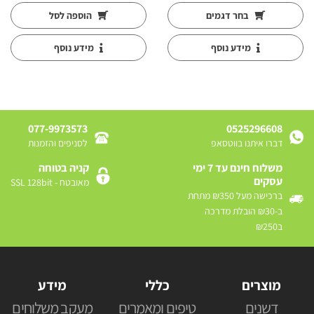
עד
בחר דגמים
הוספה לסל
מידע נוסף
מידע נוסף
077-9973573
0525296608
דברו איתנו בווטסאפ
לסניפים והזמנות
משלוח חינם עד 7 ימי
קניה בטוחה
עסקים
מאובטח - SSL 128bit
ברכישה מעל ₪350 מתחת
ב-₪30 הובלת מדרכה
ב₪250
מוצרים
כללי
מידע
דשנים
טיפים ומאמרים
מעקב משלוחים