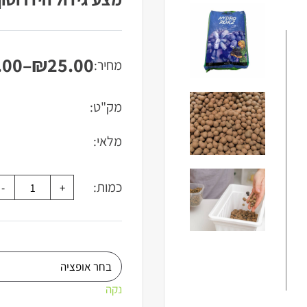
.00
–
₪
25.00
מחיר:
טווח
מחירים:
מק"ט:
עד
מלאי:
כמות:
נקה