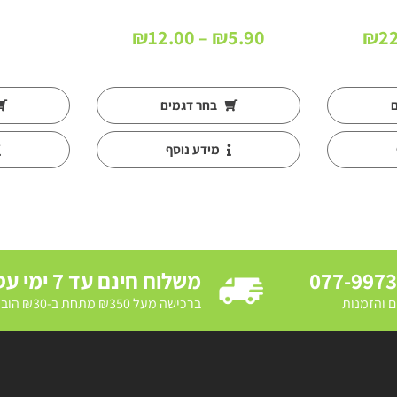
טווח
טווח
₪
12.00
–
₪
5.90
₪
2
מחירים:
מחירים:
עד
עד
ם
בחר דגמים
מידע נוסף
077-997
משלוח חינם עד 7 ימי עסקים
ם והזמנות
ברכישה מעל ₪350 מתחת ב-₪30 הובלת מדרכה ב₪250