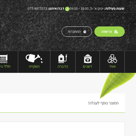
שעות פעילות:
ימים א’-ה’, 18:00 – 09:00
דברו איתנו:
077-9973573
הרשמה
התחברות
אוויר
דשנים
הדברה
השקייה
חללי גיד
המוצר נוסף לעגלה!