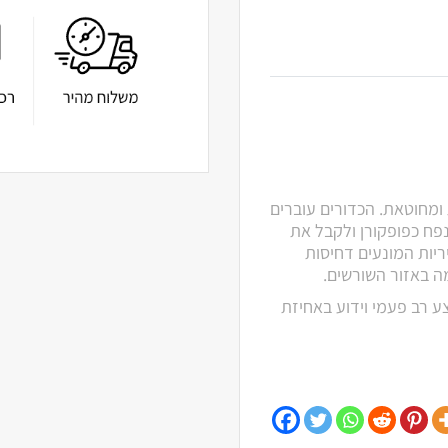
ומחוטאת. הכדורים עוברים
ח כפופקורן ולקבל את
יריות המונעים דחיסות
ה באזור השורשים.
צע רב פעמי וידוע באחיזת