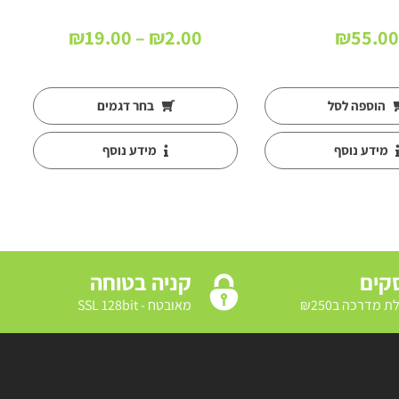
טווח
₪
19.00
–
₪
2.00
₪
55.00
מחירים:
עד
הוספה לסל
בחר דגמים
מידע נוסף
מידע נוסף
קניה בטוחה
מאובטח - SSL 128bit