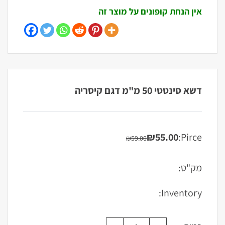
אין הנחת קופונים על מוצר זה
דשא סינטטי 50 מ"מ דגם קיסריה
₪
55.00
Pirce:
₪
59.00
המחיר
המחיר
הנוכחי
המקורי
היה:
הוא:
מק"ט:
₪59.00.
₪55.00.
Inventory: