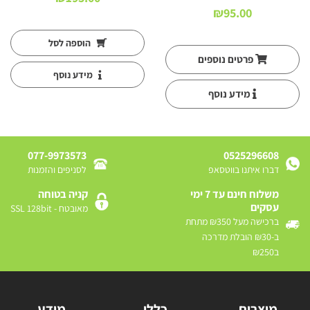
₪
95.00
הוספה לסל
פרטים נוספים
מידע נוסף
מידע נוסף
077-9973573
0525296608
דברו איתנו בווטסאפ
לסניפים והזמנות
משלוח חינם עד 7 ימי
קניה בטוחה
עסקים
מאובטח - SSL 128bit
ברכישה מעל ₪350 מתחת
ב-₪30 הובלת מדרכה
ב₪250
מוצרים
כללי
מידע