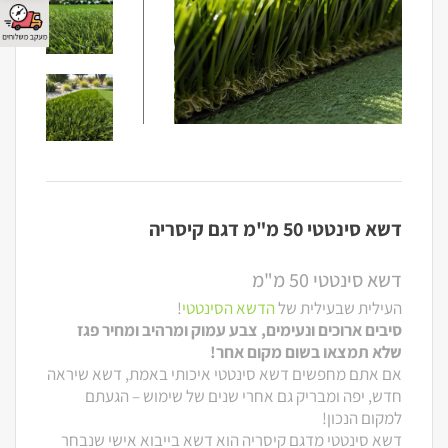
דשא סינטטי 50 מ"מ דגם קיסריה
דשא סינטטי 50 מ"מ
העילית שבעילית של
הדשא הסינטטי
!
סיבים ארוכים ונעימים, צבע עמוק ומרהיב ומחיר פגז
שלא תמצאו בשום מקום אחר!
אם אתם מחפשים דשא סינטטי איכותי באמת, דשא שיראה
חדש, יפה ומבריק גם אחרי שנים של שימוש – הגעתם
למקום הנכון!
דשא סינטטי מדגם קיסריה הוא דשא בייבוא אישי שנבחר