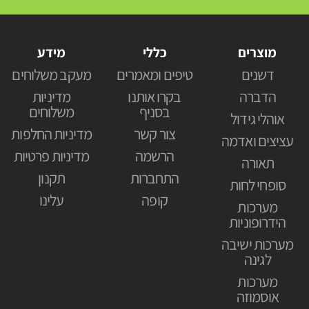
מוצרים
כללי
מידע
דשנים
טיפים ומאמרים
מעקב משלוחים
הדברה
בקרו אותנו
מדיניות
בסניף
משלוחים
אוהלי גידול
צור קשר
מדיניות החלפות
עציצים ואדמה
הרשמה
מדיניות פרטיות
תאורה
התחברות
תקנון
סופחי לחות
קופה
עלינו
מערכות
הידרופוניות
מערכות ישיבה
לגינה
מערכות
אוסמוזה