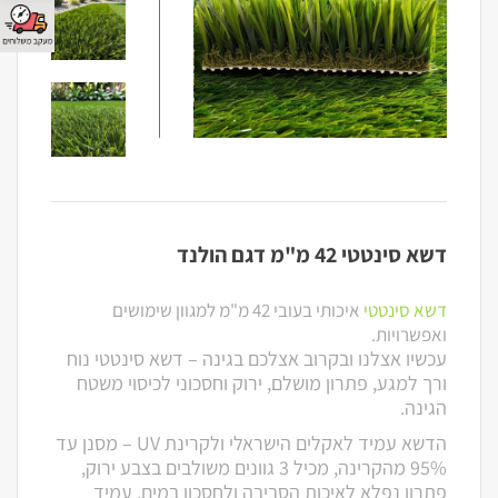
דשא סינטטי 42 מ"מ דגם הולנד
דשא סינטטי
איכותי בעובי 42 מ"מ למגוון שימושים
ואפשרויות.
עכשיו אצלנו ובקרוב אצלכם בגינה – דשא סינטטי נוח
ורך למגע, פתרון מושלם, ירוק וחסכוני לכיסוי משטח
הגינה.
הדשא עמיד לאקלים הישראלי ולקרינת UV – מסנן עד
95% מהקרינה, מכיל 3 גוונים משולבים בצבע ירוק,
פתרון נפלא לאיכות הסביבה ולחסכון במים, עמיד