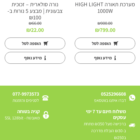
מערכת תאורה HIGH LIGHT
נורה סולארית – זכוכית
1000W
צבעונית | מבצע 5 נורות ב-
₪100
₪
66.00
₪
900.00
המחיר
המחיר
המחיר
המחיר
₪
22.00
₪
799.00
המקורי
הנוכחי
המקורי
הנוכחי
היה:
הוא:
היה:
הוא:
הוספה לסל
הוספה לסל
₪22.00.
₪66.00.
₪799.00.
₪900.00.
מידע נוסף
מידע נוסף
077-9973573
0525296608
דברו איתנו בווטסאפ
לסניפים והזמנות
משלוח חינם עד 7 ימי
קניה בטוחה
עסקים
מאובטח - SSL 128bit
ברכישה מעל ₪350 מתחת
ב-₪30 הובלת מדרכה
ב₪250