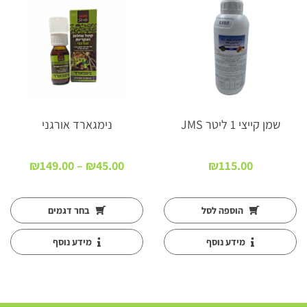
שמן קייצי 1 ליטר JMS
נימגארד אורגני
טווח
₪
149.00
–
₪
45.00
₪
115.00
מחירים
עד
הוספה לסל
בחר דגמים
מידע נוסף
מידע נוסף