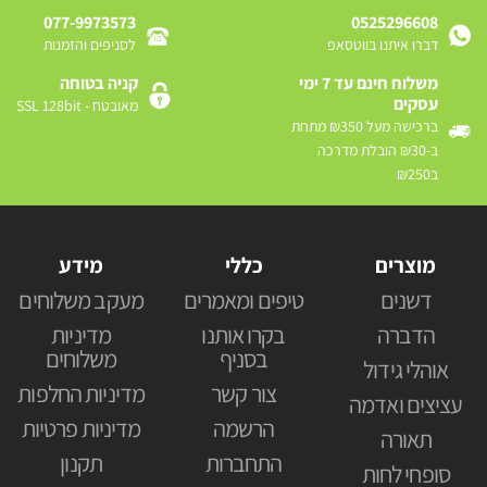
077-9973573
0525296608
דברו איתנו בווטסאפ
לסניפים והזמנות
משלוח חינם עד 7 ימי
קניה בטוחה
עסקים
מאובטח - SSL 128bit
ברכישה מעל ₪350 מתחת
ב-₪30 הובלת מדרכה
ב₪250
מוצרים
כללי
מידע
דשנים
טיפים ומאמרים
מעקב משלוחים
הדברה
בקרו אותנו
מדיניות
בסניף
משלוחים
אוהלי גידול
צור קשר
מדיניות החלפות
עציצים ואדמה
הרשמה
מדיניות פרטיות
תאורה
התחברות
תקנון
סופחי לחות