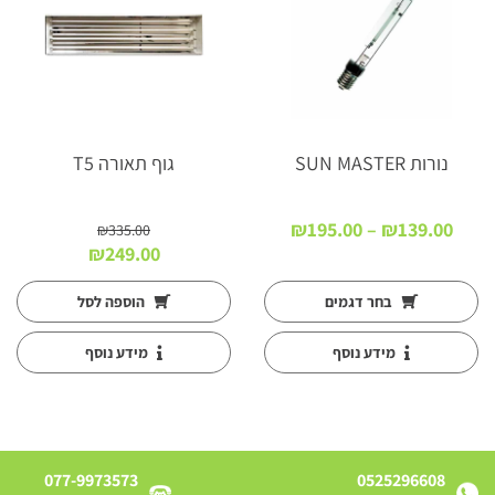
נורות SUN MASTER
גוף תאורה T5
טווח
₪
195.00
–
₪
139.00
₪
335.00
מחירים:
המחיר
המחיר
₪
249.00
המקורי
הנוכחי
עד
היה:
הוא:
בחר דגמים
הוספה לסל
₪249.00.
₪335.00.
מידע נוסף
מידע נוסף
077-9973573
0525296608