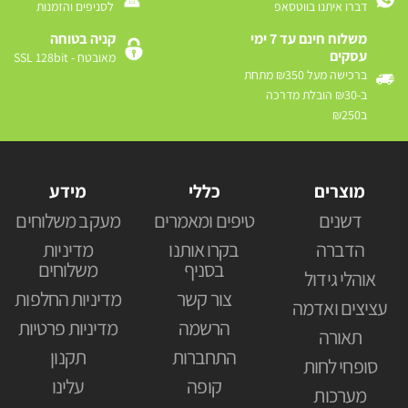
דברו איתנו בווטסאפ
לסניפים והזמנות
משלוח חינם עד 7 ימי
קניה בטוחה
עסקים
מאובטח - SSL 128bit
ברכישה מעל ₪350 מתחת
ב-₪30 הובלת מדרכה
ב₪250
מוצרים
כללי
מידע
דשנים
טיפים ומאמרים
מעקב משלוחים
הדברה
בקרו אותנו
מדיניות
בסניף
משלוחים
אוהלי גידול
צור קשר
מדיניות החלפות
עציצים ואדמה
הרשמה
מדיניות פרטיות
תאורה
התחברות
תקנון
סופחי לחות
קופה
עלינו
מערכות