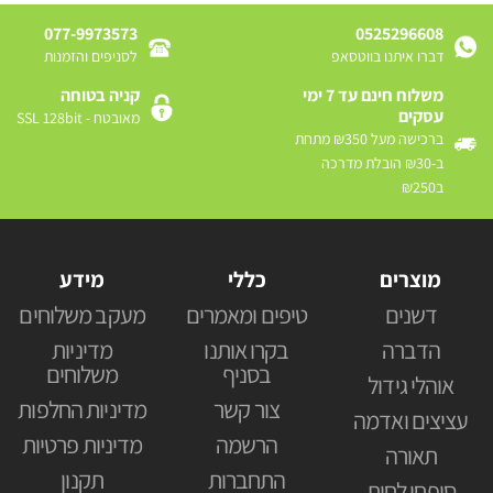
077-9973573
0525296608
דברו איתנו בווטסאפ
לסניפים והזמנות
משלוח חינם עד 7 ימי
קניה בטוחה
עסקים
מאובטח - SSL 128bit
ברכישה מעל ₪350 מתחת
ב-₪30 הובלת מדרכה
ב₪250
מוצרים
כללי
מידע
דשנים
טיפים ומאמרים
מעקב משלוחים
הדברה
בקרו אותנו
מדיניות
בסניף
משלוחים
אוהלי גידול
צור קשר
מדיניות החלפות
עציצים ואדמה
הרשמה
מדיניות פרטיות
תאורה
התחברות
תקנון
סופחי לחות