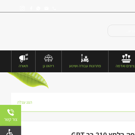
יצים ואדמה
פתרונות עבודה ושינוע
ריהוט גן
תאורה
הצג עגלה
צור קשר
פתח 
ץ 210 בר GPT