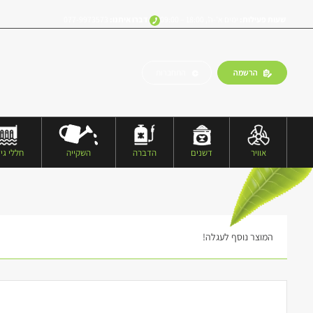
שעות פעילות:
ימים א’-ה’, 18:00 – 09:00
דברו איתנו:
077-9973573
הרשמה
התחברות
אוויר
דשנים
הדברה
השקייה
חללי גיד
המוצר נוסף לעגלה!