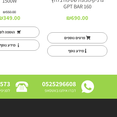
1500W
160 GPT BAR
₪
550.00
המחיר
₪
349.00
₪
690.00
המקורי
היה:
הוספה לס
₪550.00.
פרטים נוספים
מידע נוסף
מידע נוסף
3573
0525296608
דברו איתנו בווטסאפ
לסניפי