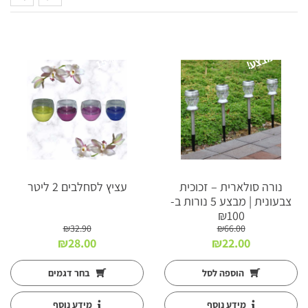
מבצע!
15%
נורה סולארית – זכוכית
עציץ לסחלבים 2 ליטר
צבעונית | מבצע 5 נורות ב-
₪100
₪
32.90
₪
66.00
המחיר
המחיר
המחיר
המחיר
₪
28.00
₪
22.00
המקורי
הנוכחי
המקורי
הנוכחי
היה:
הוא:
היה:
הוא:
הוספה לסל
בחר דגמים
₪28.00.
₪32.90.
₪22.00.
₪66.00.
מידע נוסף
מידע נוסף