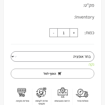
היה:
הוא:
מק"ט:
₪759.00.
₪549.00.
Inventory:
כמות:
נקה
הוסף לסל