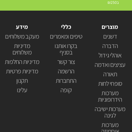
ב₪250
מוצרים
כללי
מידע
דשנים
טיפים ומאמרים
מעקב משלוחים
הדברה
בקרו אותנו
מדיניות
בסניף
משלוחים
אוהלי גידול
צור קשר
מדיניות החלפות
עציצים ואדמה
הרשמה
מדיניות פרטיות
תאורה
התחברות
תקנון
סופחי לחות
קופה
עלינו
מערכות
הידרופוניות
מערכות ישיבה
לגינה
מערכות
אוסמוזה