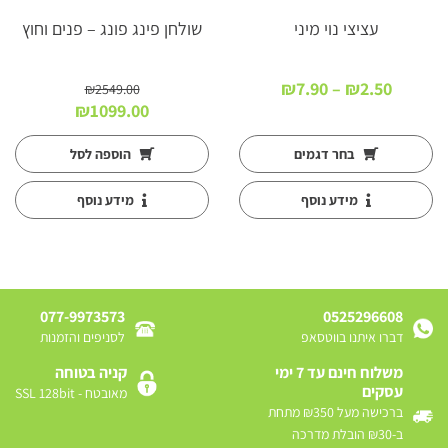
עציצי נוי מיני
שולחן פינג פונג – פנים וחוץ
טווח
₪
7.90
–
₪
2.50
₪
2549.00
מחירים:
המחיר
המחיר
₪
1099.00
המקורי
הנוכחי
עד
היה:
הוא:
בחר דגמים
הוספה לסל
₪1099.00.
₪2549.00.
מידע נוסף
מידע נוסף
077-9973573
0525296608
דברו איתנו בווטסאפ
לסניפים והזמנות
משלוח חינם עד 7 ימי
קניה בטוחה
עסקים
מאובטח - SSL 128bit
ברכישה מעל ₪350 מתחת
ב-₪30 הובלת מדרכה