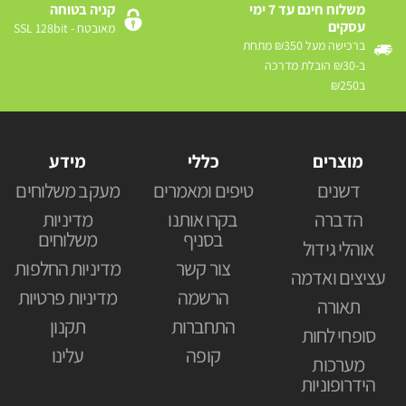
משלוח חינם עד 7 ימי
קניה בטוחה
עסקים
מאובטח - SSL 128bit
ברכישה מעל ₪350 מתחת
ב-₪30 הובלת מדרכה
ב₪250
מוצרים
כללי
מידע
דשנים
טיפים ומאמרים
מעקב משלוחים
הדברה
בקרו אותנו
מדיניות
בסניף
משלוחים
אוהלי גידול
צור קשר
מדיניות החלפות
עציצים ואדמה
הרשמה
מדיניות פרטיות
תאורה
התחברות
תקנון
סופחי לחות
קופה
עלינו
מערכות
הידרופוניות