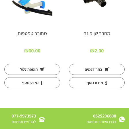
מחבר שן פינה
מחורר טפטפות
₪
60.00
₪
2.00
:
בחר דגמים
הוספה לסל
מידע נוסף
מידע נוסף
077-9973573
0525296608
דברו איתנו בווטסאפ
לסניפים והזמנות