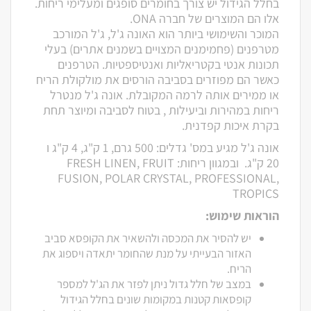
בחלל הגידול יש צורך בחומרים סופגים ומעלימי ריחות.
אלו הם המוצרים של חברה ONA.
המוכר והשימושי ביותר הוא האונה ג'ל, ג'ל המורכב
מטרפנים (פחמימנים המצויים בשמנים אתרים) בעלי
תכונות אנטי בקטריאליות ואנטיספטיות. הטרפנים
כאשר הם מפוזרים בסביבה הורסים את מולקולת הריח
או ממירים אותה לרמה המקובלת. אונה ג'ל מנטרל
ריחות במהירות וביעילות , בטוח לסביבה ומיוצר תחת
בקרת איכות קפדנית.
אונה ג'ל מגיע במס' גדלים: 500 גרם, 1 ק"ג, 4 ק"ג ו
20 ק"ג. ובמגוון ריחות: FRESH LINEN, FRUIT
FUSION, POLAR CRYSTAL, PROFESSIONAL,
TROPICS
הוראות שימוש:
יש להסיר את המכסה ולהשאיר את הקופסא סביב
האזור הבעייתי על מנת שהחומר יתאדה ויספוג את
הריח.
במצב של חלל גדול ניתן לפזר את הג'ל למספר
קופסאות קטנות במקומות שונים בחלל הגידול