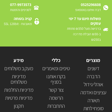
077-9973573
0525296608
דברו איתנו בווטסאפ
לסניפים והזמנות
משלוח חינם עד 7 ימי
קניה בטוחה
עסקים
מאובטח - SSL 128bit
ברכישה מעל ₪350 מתחת
ב-₪30 הובלת מדרכה
ב₪250
מוצרים
כללי
מידע
דשנים
טיפים ומאמרים
מעקב משלוחים
הדברה
בקרו אותנו
מדיניות
בסניף
משלוחים
אוהלי גידול
צור קשר
מדיניות החלפות
עציצים ואדמה
הרשמה
מדיניות פרטיות
תאורה
התחברות
תקנון
סופחי לחות