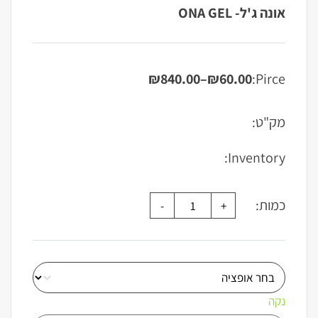
אונה ג'ל- ONA GEL
₪
840.00
–
₪
60.00
Pirce:
טווח
מחירים:
מק"ט:
עד
Inventory:
כמות:
נקה