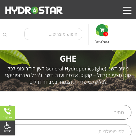
0
העגלה שלי
GHE
מיטב דשני (ghe)
General Hydroponics
דשן הידרופוני לכל
סוגי מצעי הגידול – קוקוס, אדמה ועוד! דשני ג'נרל הידרופוניקס
לכל שלבי פריחת הצמח ובמבחר גדלים
צור קשר
פתח