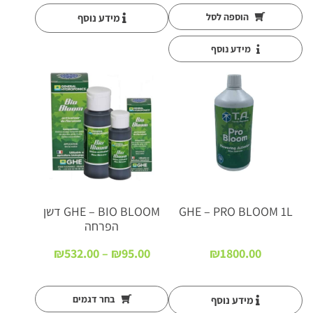
הוספה לסל
מידע נוסף
מידע נוסף
א
זל
ה
מ
ל
א
מ
י
GHE – PRO BLOOM 1L
GHE – BIO BLOOM דשן
הפרחה
טווח
₪
532.00
–
₪
95.00
₪
1800.00
מחירים:
עד
בחר דגמים
מידע נוסף