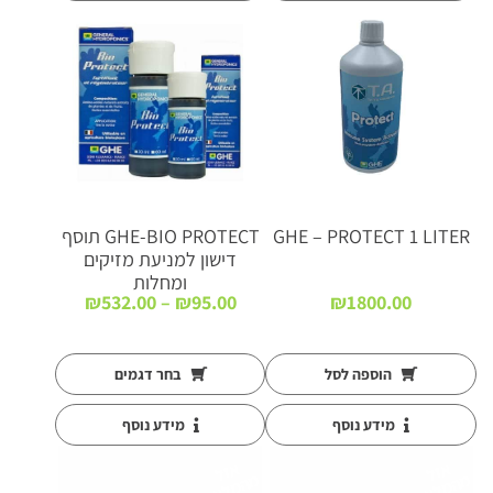
GHE – PROTECT 1 LITER
GHE-BIO PROTECT תוסף
דישון למניעת מזיקים
ומחלות
טווח
₪
532.00
–
₪
95.00
₪
1800.00
מחירים:
עד
הוספה לסל
בחר דגמים
מידע נוסף
מידע נוסף
א
זל
ה
מ
ל
א
א
זל
ה
מ
ל
א
מ
י
מ
י