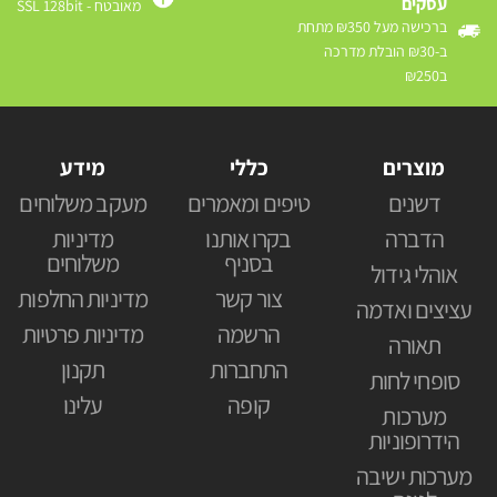
עסקים
מאובטח - SSL 128bit
ברכישה מעל ₪350 מתחת
ב-₪30 הובלת מדרכה
ב₪250
מוצרים
כללי
מידע
דשנים
טיפים ומאמרים
מעקב משלוחים
הדברה
בקרו אותנו
מדיניות
בסניף
משלוחים
אוהלי גידול
צור קשר
מדיניות החלפות
עציצים ואדמה
הרשמה
מדיניות פרטיות
תאורה
התחברות
תקנון
סופחי לחות
קופה
עלינו
מערכות
הידרופוניות
מערכות ישיבה