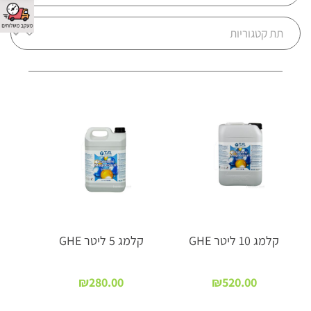
א
זל
ה
מ
ל
א
מ
י
קלמג 10 ליטר GHE
קלמג 5 ליטר GHE
₪
280.00
₪
520.00