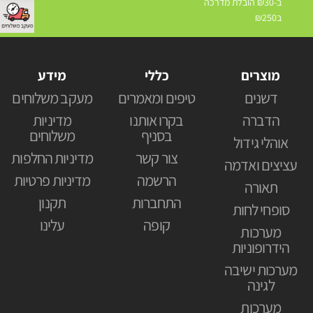
ב-₪30 הובלת מדרכה
ב₪250
מוצרים
כללי
מידע
דשנים
טיפים ומאמרים
מעקב משלוחים
הדברה
בקרו אותנו
מדיניות
בסניף
משלוחים
אוהלי גידול
צור קשר
מדיניות החלפות
עציצים ואדמה
הרשמה
מדיניות פרטיות
תאורה
התחברות
תקנון
סופחי לחות
קופה
עלינו
מערכות
הידרופוניות
מערכות ישיבה
לגינה
מערכות