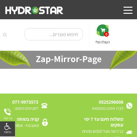
0
העגלה שלי
Zap-Mirror-Page
077-9973573
0525296608
דברו איתנו בווטסאפ
לסניפים והזמנות
משלוח חינם עד 7 ימי
קניה בטוחה
צור קשר
פתח
עסקים
מאובטח - SSL 128bit
ברכישה מעל ₪350 מתחת