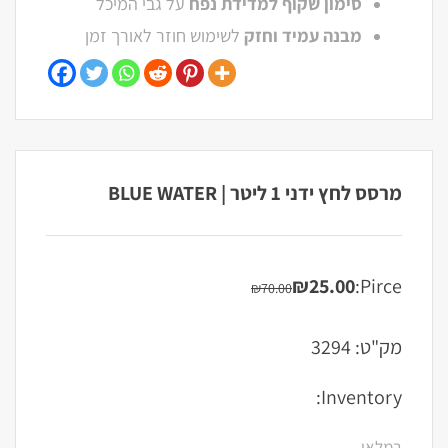
סימון שקוף למדידת נפח
על גבי המיכל
מבנה עמיד וחזק
לשימוש חוזר לאורך זמן
מרסס לחץ ידני 1 ליטר | BLUE WATER
₪
25.00
Pirce:
₪
70.00
המחיר
המחיר
הנוכחי
המקורי
היה:
הוא:
מק"ט:
3294
₪70.00.
₪25.00.
Inventory:
במלאי