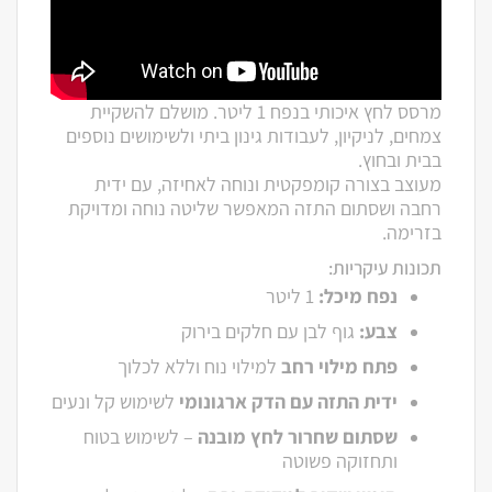
מרסס לחץ איכותי בנפח 1 ליטר. מושלם להשקיית
צמחים, לניקיון, לעבודות גינון ביתי ולשימושים נוספים
בבית ובחוץ.
מעוצב בצורה קומפקטית ונוחה לאחיזה, עם ידית
רחבה ושסתום התזה המאפשר שליטה נוחה ומדויקת
בזרימה.
תכונות עיקריות:
נפח מיכל:
1 ליטר
צבע:
גוף לבן עם חלקים בירוק
פתח מילוי רחב
למילוי נוח וללא לכלוך
ידית התזה עם הדק ארגונומי
לשימוש קל ונעים
שסתום שחרור לחץ מובנה
– לשימוש בטוח
ותחזוקה פשוטה