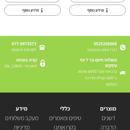
מידע נוסף
מידע נוסף
077-9973573
0525296608
דברו איתנו בווטסאפ
לסניפים והזמנות
משלוח חינם עד 7 ימי
קניה בטוחה
עסקים
מאובטח - SSL 128bit
ברכישה מעל ₪350 מתחת
ב-₪30 הובלת מדרכה
ב₪250
מוצרים
כללי
מידע
דשנים
טיפים ומאמרים
מעקב משלוחים
הדברה
בקרו אותנו
מדיניות