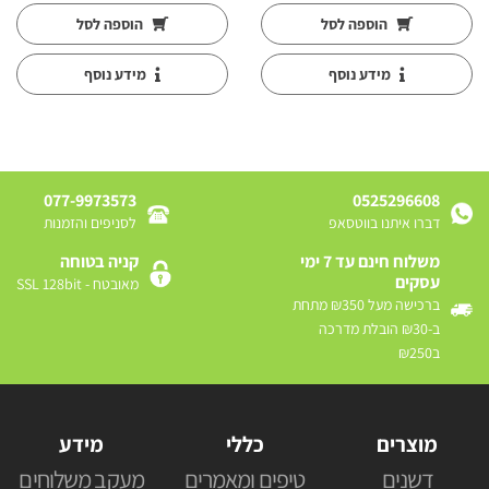
הוספה לסל
הוספה לסל
מידע נוסף
מידע נוסף
077-9973573
0525296608
דברו איתנו בווטסאפ
לסניפים והזמנות
משלוח חינם עד 7 ימי
קניה בטוחה
עסקים
מאובטח - SSL 128bit
ברכישה מעל ₪350 מתחת
ב-₪30 הובלת מדרכה
ב₪250
מוצרים
כללי
מידע
דשנים
טיפים ומאמרים
מעקב משלוחים