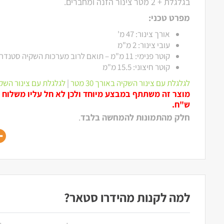
בגלגלת + 2 מטר צינור הזנה ומחברים.
מפרט טכני:
אורך צינור: 47 מ'
עובי צינור: 2 מ"מ
קוטר פנימי: 11 מ"מ – תואם לרוב מערכות השקיה סטנדרטיות 1/2 אינץ'.
קוטר חיצוני: 15.5 מ"מ
לגלגלת עם צינור השקיה באורך 30 מטר
|
לגלגלת עם צינור השקיה בא
ש"ח.
חלק מהתמונות להמחשה בלבד
.
למה לקנות מהידרו סטאר?