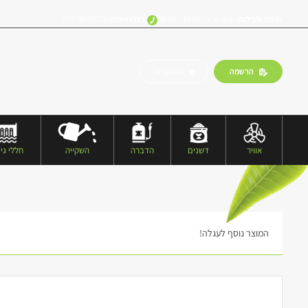
שעות פעילות:
ימים א’-ה’, 18:00 – 09:00
דברו איתנו:
077-9973573
הרשמה
התחברות
אוויר
דשנים
הדברה
השקייה
חללי גיד
המוצר נוסף לעגלה!