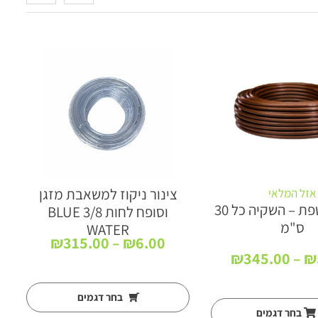
צינור ניקוז למשאבת מזגן
אזל המלאי
צינור טפטפת – השקיה כל 30
וסופח לחות 3/8 BLUE
ס"מ
WATER
טווח
₪
315.00
–
₪
6.00
טווח
מחירים:
₪
345.00
–
₪
מחירים:
עד
בחר דגמים
עד
בחר דגמים