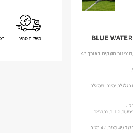
גלגלת השקיה אוטומטית מבית המותג BLUE WATER עם צינור השקיה באורך 47
ת הגלגלת ימינה ושמאלה
פגיעות פיזיות כתוצאה
במידה ולא תולים את הגלגלת על הקיר, מתקבל אורך כולל של 49 מטר. 47 מטר