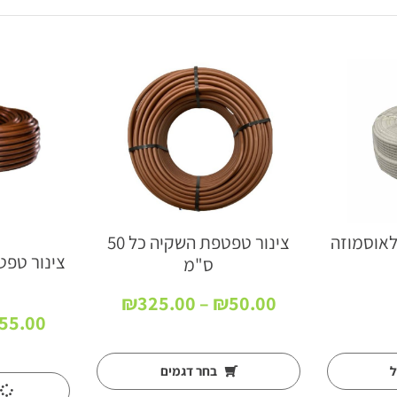
צינור טפטפת השקיה כל 50
ס"מ
טווח
₪
325.00
–
₪
50.00
מחירים:
55.00
עד
ל
בחר דגמים