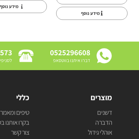
מידע נוסף
מידע נוסף
3573
0525296608
דברו איתנו בווטסאפ
לסניפי
מוצרים
כללי
דשנים
טיפים ומאמרי
הדברה
בקרו אותנו בס
אוהלי גידול
צור קשר