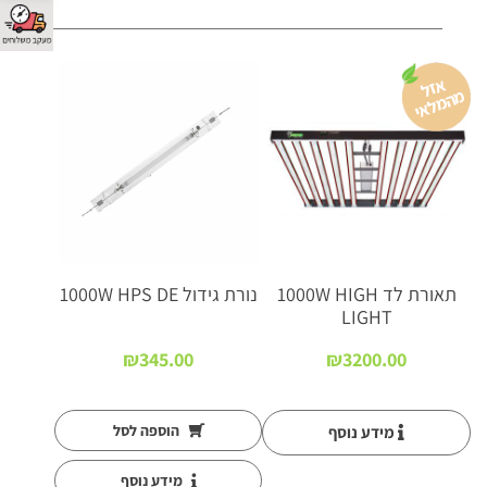
א
זל
ה
מ
ל
א
מ
י
תאורת לד 1000W HIGH
נורת גידול 1000W HPS DE
LIGHT
₪
345.00
₪
3200.00
הוספה לסל
מידע נוסף
מידע נוסף