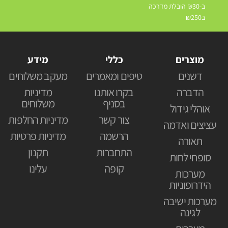
ב-₪30 הובלת מדרכה
ב₪250
מוצרים
כללי
מידע
דשנים
טיפים ומאמרים
מעקב משלוחים
הדברה
בקרו אותנו
מדיניות
בסניף
משלוחים
אוהלי גידול
צור קשר
מדיניות החלפות
עציצים ואדמה
הרשמה
מדיניות פרטיות
תאורה
התחברות
תקנון
סופחי לחות
קופה
עלינו
מערכות
הידרופוניות
מערכות ישיבה
לגינה