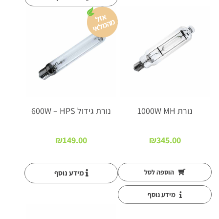
א
זל
ה
מ
ל
א
מ
י
נורת 1000W MH
נורת גידול 600W – HPS
₪
149.00
₪
345.00
הוספה לסל
מידע נוסף
מידע נוסף