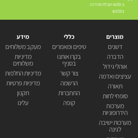
ב-₪30 הובלת מדרכה
ב₪250
מוצרים
כללי
מידע
דשנים
טיפים ומאמרים
מעקב משלוחים
הדברה
בקרו אותנו
מדיניות
בסניף
משלוחים
אוהלי גידול
צור קשר
מדיניות החלפות
עציצים ואדמה
הרשמה
מדיניות פרטיות
תאורה
התחברות
תקנון
סופחי לחות
קופה
עלינו
מערכות
הידרופוניות
מערכות ישיבה
לגינה