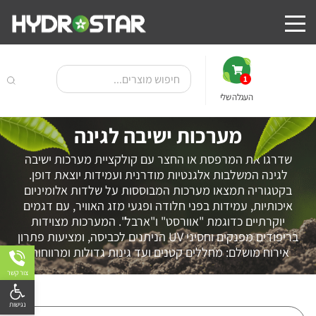
1
העגלה שלי
מערכות ישיבה לגינה
שדרגו את המרפסת או החצר עם קולקציית
מערכות ישיבה
לגינה
המשלבות אלגנטיות מודרנית ועמידות יוצאת דופן
.
בקטגוריה תמצאו מערכות המבוססות על שלדות אלומיניום
איכותיות, עמידות בפני חלודה ופגעי מזג האוויר, עם דגמים
יוקרתיים כדוגמת "אוורסט" ו"ארבל"
.
המערכות מצוידות
בריפודים מפנקים וחסיני UV הניתנים לכביסה, ומציעות פתרון
אירוח מושלם: מחללים קטנים ועד גינות גדולות ומרווחות
.
צור קשר
פתח