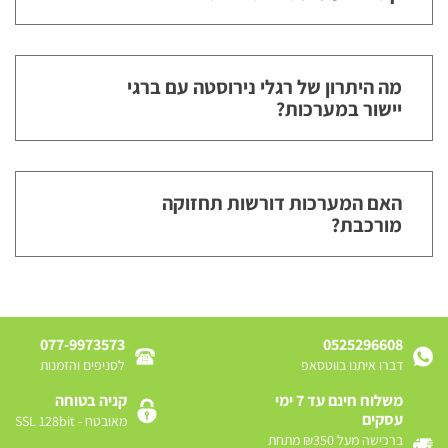
מה היתרון של רגלי נירוסטה עם ברגי
יישור במערכות?
האם המערכות דורשות תחזוקה
מורכבת?
077-9973573
0525296608
דברו איתנו בווטסאפ
לסניפים והזמנות
משלוח חינם עד 7 ימי
קניה בטוחה
עסקים
מאובטח - SSL 128bit
ברכישה מעל ₪350 מתחת