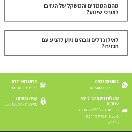
מהם הממדים והמשקל של הגזיבו
לצורכי שינוע?
לאילו גדלים וגבהים ניתן להגיע עם
הגזיבו?
077-9973573
0525296608
דברו איתנו בווטסאפ
לסניפים והזמנות
משלוח חינם עד 7 ימי
קניה בטוחה
עסקים
מאובטח - SSL 128bit
ברכישה מעל ₪350 מתחת
ב-₪30 הובלת מדרכה
ב₪250