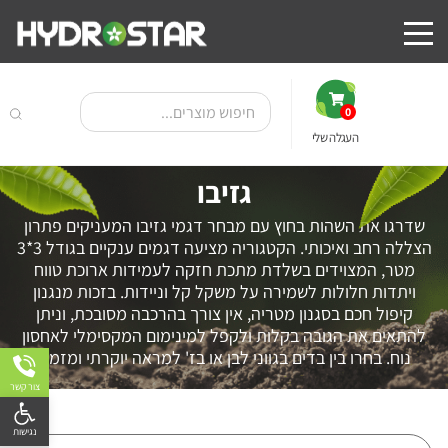
0
העגלה שלי
גזיבו
שדרגו את השהות בחוץ עם מבחר דגמי גזיבו המעניקים פתרון
הצללה רחב ואיכותי.
הקטגוריה מציעה דגמים ענקיים בגודל 3*3
מטר, המצוידים בשלדת מתכת חזקה לעמידות ארוכת טווח
ויתדות חלולות לשמירה על משקל קל וניידות
.
בזכות מנגנון
קיפול חכם בסגנון מטריה, אין צורך בהרכבה מסובכת, וניתן
להתאים את הגובה בקלות ולקפל למינימום המקסימלי לאחסון
נוח
.
בחרו בין בדים בגווני לבן או בז' למראה יוקרתי ומזמין
.
צור קשר
פתח