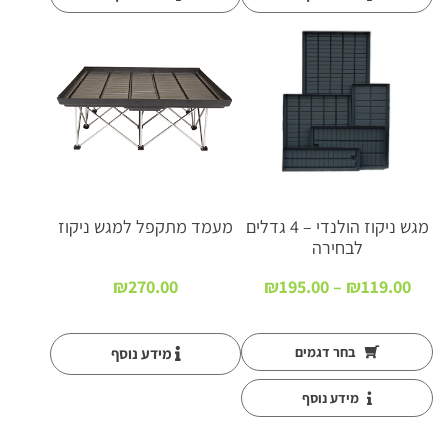
א
זל
ה
מ
ל
א
מ
י
מגש ניקוז הולנדי – 4 גדלים
מעמד מתקפל למגש ניקוז
לבחירה
טווח
₪
270.00
₪
195.00
–
₪
119.00
מחירים:
עד
בחר דגמים
מידע נוסף
מידע נוסף