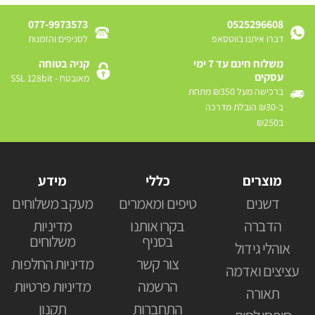
077-9973573
0525296608
דברו איתנו בווטסאפ
לסניפים והזמנות
משלוח חינם עד 7 ימי
קניה בטוחה
עסקים
מאובטח - SSL 128bit
ברכישה מעל ₪350 מתחת
ב-₪30 הובלת מדרכה
ב₪250
מוצרים
כללי
מידע
דשנים
טיפים ומאמרים
מעקב משלוחים
הדברה
בקרו אותנו
מדיניות
בסניף
משלוחים
אוהלי גידול
צור קשר
מדיניות החלפות
עציצים ואדמה
הרשמה
מדיניות פרטיות
תאורה
התחברות
תקנון