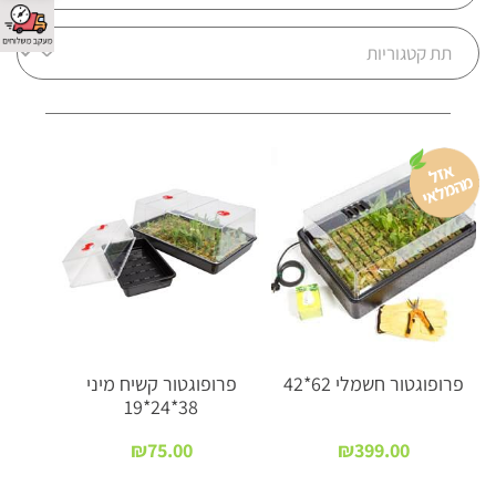
א
זל
ה
מ
ל
א
מ
י
פרופוגטור חשמלי 62*42
פרופוגטור קשיח מיני
38*24*19
₪
75.00
₪
399.00