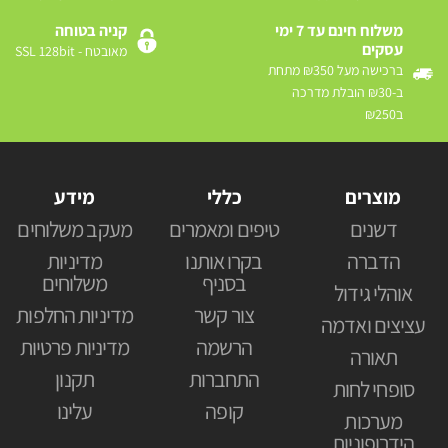
משלוח חינם עד 7 ימי
קניה בטוחה
עסקים
מאובטח - SSL 128bit
ברכישה מעל ₪350 מתחת
ב-₪30 הובלת מדרכה
ב₪250
מוצרים
כללי
מידע
דשנים
טיפים ומאמרים
מעקב משלוחים
הדברה
בקרו אותנו
מדיניות
בסניף
משלוחים
אוהלי גידול
צור קשר
מדיניות החלפות
עציצים ואדמה
הרשמה
מדיניות פרטיות
תאורה
התחברות
תקנון
סופחי לחות
קופה
עלינו
מערכות
הידרופוניות