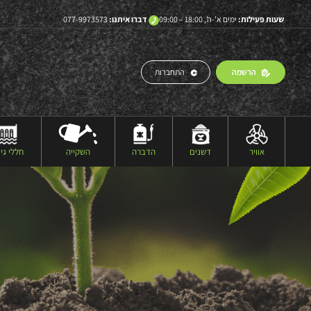
שעות פעילות:
ימים א’-ה’, 18:00 – 09:00
דברו איתנו:
077-9973573
הרשמה
התחברות
אוויר
דשנים
הדברה
השקייה
חללי גיד