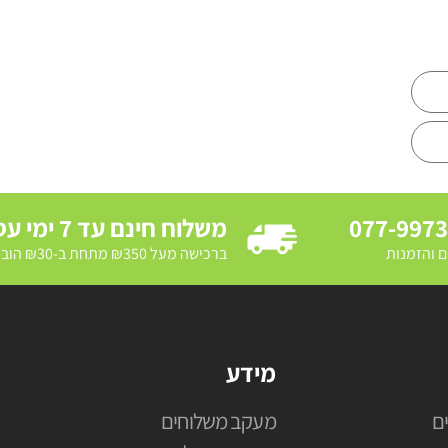
077-997
משלוח חינם עד 7 ימי עסקים
ם והזמנות
ברכישה מעל ₪350 מתחת ב-₪30 הובלת מדרכה ב₪250
מידע
ם
מעקב משלוחים