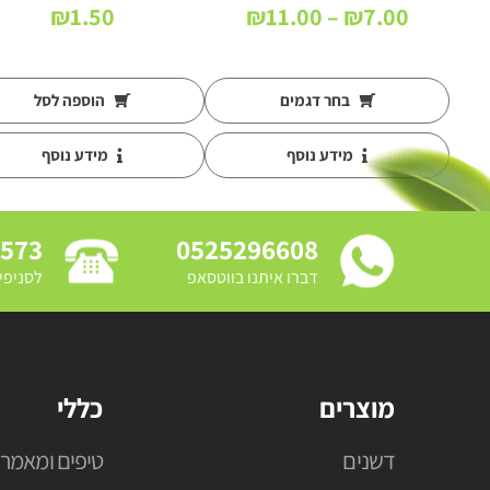
טווח
₪
1.50
₪
11.00
–
₪
7.00
מחירים:
עד
בחר דגמים
הוספה לסל
מידע נוסף
מידע נוסף
3573
0525296608
דברו איתנו בווטסאפ
לסניפי
מוצרים
כללי
דשנים
טיפים ומאמרי