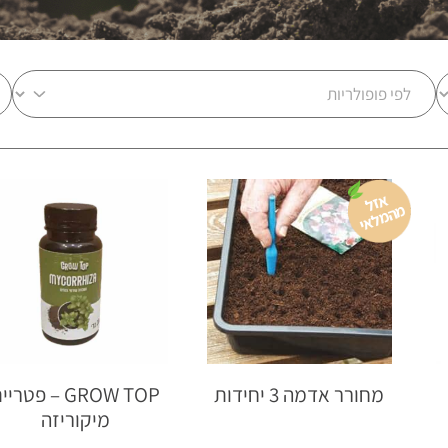
א
זל
ה
מ
ל
א
מ
י
מחורר אדמה 3 יחידות
GROW TOP – פטרי
מיקוריזה