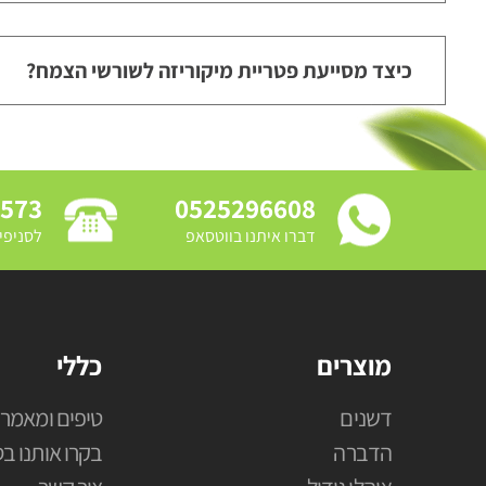
כיצד מסייעת פטריית מיקוריזה לשורשי הצמח?
3573
0525296608
דברו איתנו בווטסאפ
לסניפי
מוצרים
כללי
דשנים
טיפים ומאמרי
הדברה
בקרו אותנו בס