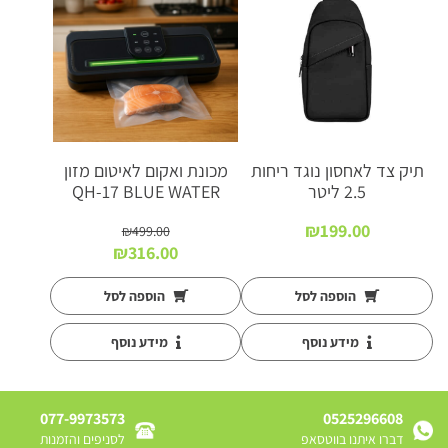
תיק צד לאחסון נוגד ריחות
מכונת ואקום לאיטום מזון
2.5 ליטר
QH-17 BLUE WATER
₪
199.00
₪
499.00
המחיר
המחיר
₪
316.00
המקורי
הנוכחי
היה:
הוא:
הוספה לסל
הוספה לסל
₪316.00.
₪499.00.
מידע נוסף
מידע נוסף
077-9973573
0525296608
דברו איתנו בווטסאפ
לסניפים והזמנות