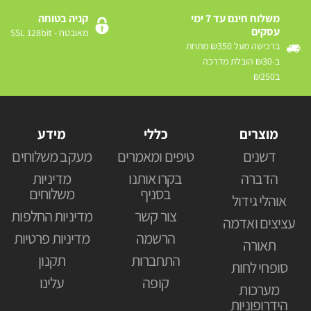
משלוח חינם עד 7 ימי
קניה בטוחה
עסקים
מאובטח - SSL 128bit
ברכישה מעל ₪350 מתחת
ב-₪30 הובלת מדרכה
ב₪250
מוצרים
כללי
מידע
דשנים
טיפים ומאמרים
מעקב משלוחים
הדברה
בקרו אותנו
מדיניות
בסניף
משלוחים
אוהלי גידול
צור קשר
מדיניות החלפות
עציצים ואדמה
הרשמה
מדיניות פרטיות
תאורה
התחברות
תקנון
סופחי לחות
קופה
עלינו
מערכות
הידרופוניות