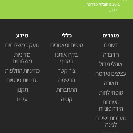
ב-₪30 הובלת מדרכה
ב₪250
מוצרים
כללי
מידע
דשנים
טיפים ומאמרים
מעקב משלוחים
הדברה
בקרו אותנו
מדיניות
בסניף
משלוחים
אוהלי גידול
צור קשר
מדיניות החלפות
עציצים ואדמה
הרשמה
מדיניות פרטיות
תאורה
התחברות
תקנון
סופחי לחות
קופה
עלינו
מערכות
הידרופוניות
מערכות ישיבה
לגינה