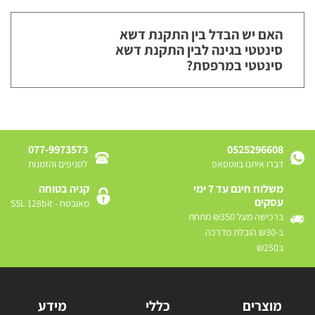
האם יש הבדל בין התקנת דשא
סינטטי בגינה לבין התקנת דשא
סינטטי במרפסת?
077-9973573
0525296608
דברו איתנו בווטסאפ
לסניפים והזמנות
משלוח חינם עד 7 ימי
קניה בטוחה
עסקים
מאובטח - SSL 128bit
ברכישה מעל ₪350 מתחת
ב-₪30 הובלת מדרכה
ב₪250
מוצרים
כללי
מידע