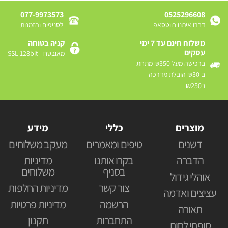
077-9973573
0525296608
דברו איתנו בווטסאפ
לסניפים והזמנות
משלוח חינם עד 7 ימי
קניה בטוחה
עסקים
מאובטח - SSL 128bit
ברכישה מעל ₪350 מתחת
ב-₪30 הובלת מדרכה
ב₪250
מוצרים
כללי
מידע
דשנים
טיפים ומאמרים
מעקב משלוחים
הדברה
בקרו אותנו
מדיניות
בסניף
משלוחים
אוהלי גידול
צור קשר
מדיניות החלפות
עציצים ואדמה
הרשמה
מדיניות פרטיות
תאורה
התחברות
תקנון
סופחי לחות