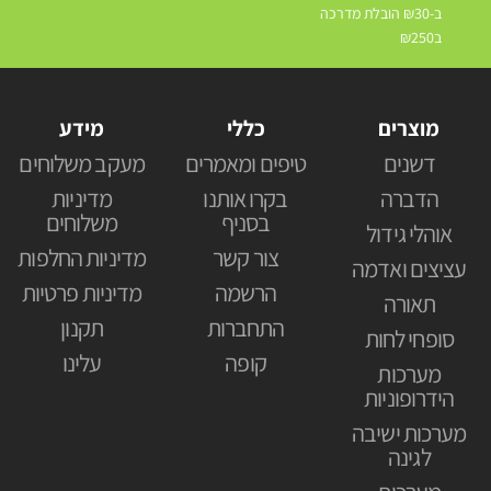
ב-₪30 הובלת מדרכה
ב₪250
מוצרים
כללי
מידע
דשנים
טיפים ומאמרים
מעקב משלוחים
הדברה
בקרו אותנו
מדיניות
בסניף
משלוחים
אוהלי גידול
צור קשר
מדיניות החלפות
עציצים ואדמה
הרשמה
מדיניות פרטיות
תאורה
התחברות
תקנון
סופחי לחות
קופה
עלינו
מערכות
הידרופוניות
מערכות ישיבה
לגינה