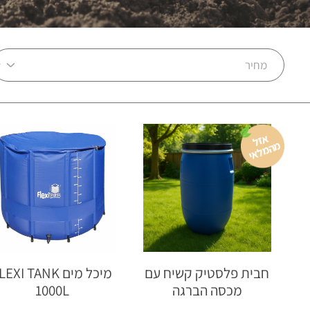
א
זל
ה
מ
ל
א
מ
י
חבית פלסטיק קשיח עם
מיכל מים EXI TANK
מכסה הברגה
1000L