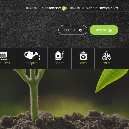
שעות פעילות:
ימים א’-ה’, 18:00 – 09:00
דברו איתנו:
077-9973573
הרשמה
התחברות
אוויר
דשנים
הדברה
השקייה
חללי גיד