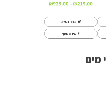
טווח
₪
929.00
–
₪
219.00
מחירים:
עד
בחר דגמים
מידע נוסף
 מים