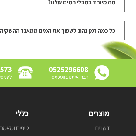
מה מיוחד במכלי המים שלנו?
כל כמה זמן נהוג לשפוך את המים ממאגר ההשקיה
3573
0525296608
דברו איתנו בווטסאפ
לסניפי
מוצרים
כללי
דשנים
טיפים ומאמרי