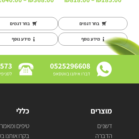
מחירים:
עד
בחר דגמים
בחר דגמים
מידע נוסף
מידע נוסף
3573
0525296608
דברו איתנו בווטסאפ
לסניפי
מוצרים
כללי
דשנים
טיפים ומאמרי
הדברה
בקרו אותנו בס