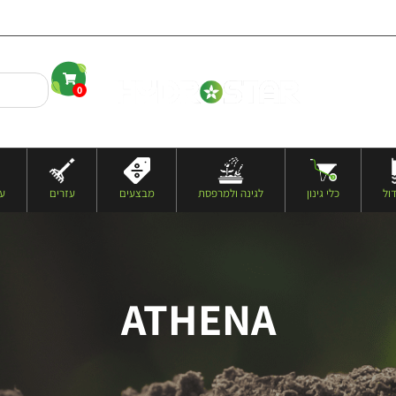
0
העגלה שלי
ול
כלי גינון
לגינה ולמרפסת
מבצעים
עזרים
עצ
ATHENA