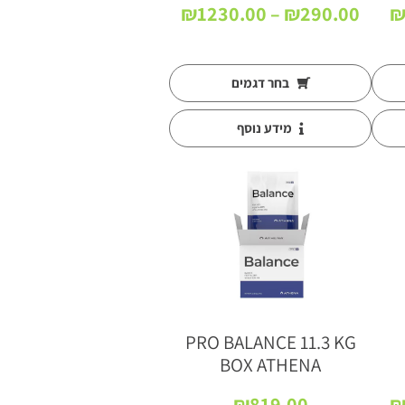
טווח
טווח
₪
1230.00
–
₪
290.00
מחירים:
מחירים:
עד
עד
בחר דגמים
מידע נוסף
PRO BALANCE 11.3 KG
BOX ATHENA
טווח
₪
819.00