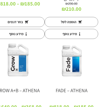
₪
818.00
–
₪
185.00
₪
290.00
המחיר
המחיר
₪
210.00
המקורי
הנוכחי
היה:
הוא:
הוספה לסל
בחר דגמים
₪210.00.
₪290.00.
מידע נוסף
מידע נוסף
ROW A+B – ATHENA
FADE – ATHENA
טווח
1640.00
–
₪
368.00
₪
818.00
–
₪
185.00