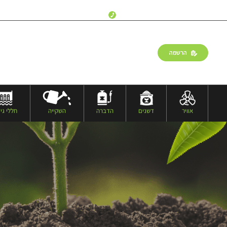
שעות פעילות:
ימים א’-ה’, 18:00 – 09:00
דברו איתנו:
077-9973573
הרשמה
התחברות
אוויר
דשנים
הדברה
השקייה
חללי גיד