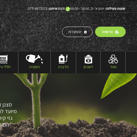
שעות פעילות:
ימים א’-ה’, 18:00 – 09:00
דברו איתנו:
077-9973573
הרשמה
התחברות
אוויר
דשנים
הדברה
השקייה
חללי גיד
מצנן א
מיועד לה
גזי קי
המוד