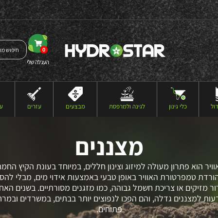
0
העגלה שלי
ול
כלי גינון
לגינה ולמרפסת
מבצעים
עזרים
עצ
מצננים
וויר הוא פתרון מעולה למיזוג וצינון חללים, במיוחד בעונת הקיץ החמה
ורדת טמפרטורת האוויר באופן טבעי באמצעות אידוי מים, מבלי לה
רור מזיקים או צריכת חשמל גבוהה, כמו מזגנים מסורתיים. בשנים האחר
עות למצננים גדלה, והם הפכו לנפוצים יותר בבתים, במשרדים ובמרח
פתוחים.