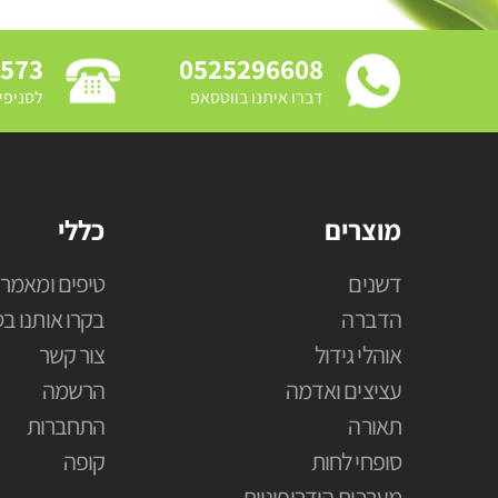
3573
0525296608
דברו איתנו בווטסאפ
לסניפי
מוצרים
כללי
דשנים
טיפים ומאמרי
הדברה
בקרו אותנו בס
אוהלי גידול
צור קשר
עציצים ואדמה
הרשמה
תאורה
התחברות
סופחי לחות
קופה
מערכות הידרופוניות