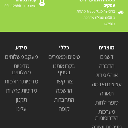
עסקים
מאובטח - SSL 128bit
ברכישה מעל ₪350 מתחת
ב-₪30 הובלת מדרכה
ב₪250
מוצרים
כללי
מידע
דשנים
טיפים ומאמרים
מעקב משלוחים
הדברה
בקרו אותנו
מדיניות
בסניף
משלוחים
אוהלי גידול
צור קשר
מדיניות החלפות
עציצים ואדמה
הרשמה
מדיניות פרטיות
תאורה
התחברות
תקנון
סופחי לחות
קופה
עלינו
מערכות
הידרופוניות
מערכות ישיבה