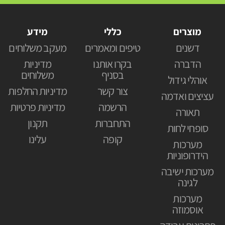
מוצרים
כללי
מידע
דשנים
טיפים ומאמרים
מעקב משלוחים
הדברה
בקרו אותנו
מדיניות
בסניף
משלוחים
אוהלי גידול
צור קשר
מדיניות החלפות
עציצים ואדמה
הרשמה
מדיניות פרטיות
תאורה
התחברות
תקנון
סופחי לחות
קופה
עלינו
מערכות
הידרופוניות
מערכות ישיבה
לגינה
מערכות
אוסמוזה