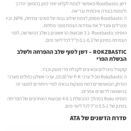
דשן Rootbastic מאפשר לצמח לקלוט יותר מזון בהמשך הדרך
ולצמוח בצורה איכותית ובריאה.
ה Rootbastic מספק לצמח שילוב גבוה של מאיצי צמיחה, NPK, וביו
מינרלים ומגדיל את עמידות הצמח מפני מחלות.
הוסיפו Rootbastic ב 3 שבועות הראשונים בשלב ההשרשה, לפני
הצמיחה במינון של 0.1-0.3 מ"ל לכל ליטר מים.
ROKZBASTIC – דשן לסוף שלב ההפרחה ולשלב
הבשלת הפרי
קוקטיל מינרלים ומאיצים לקבלת פרי מוצק וכבד.
ה Rokzbastic מכיל ערכי P-K של 10:20, ערכי אשלגן כפולים מערכי
הזרחן, המאפשרים רמת מוצקות גבוהה לפרי וייחודים למוצר זה
בהשוואה לדשנים אחרים.
הוסיפו Rokz במהלך ההבשלת ב 4-6 שבועות האחרונים של הפריחה
במינון של 0.5-1 מ"ל לכל ליטר מים.
סדרת הדשנים של
ATA