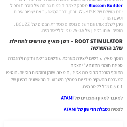
Blossom Builder
מספק לצמחים כמות גבוהה של סוכרים ומכיל
יחס מושלם של P-K אשלגן זרחן, דבר המאפשר את שיפור איכות
וטעם הפרי.
ניתן לשלב אותו עם דשנים נוספים מסדרת הבסיס של BCUZZ .
הוסיפו אותו במינון של 0.25-0.5 מ"ל לליטר מים.
ROOT STIMULATOR – דשן מאיץ שורשים לתחילת
שלב ההשרשה
תוסף מאיץ שורשים ליצירת מערכת שורשים בריאה וחזקה ולהגברת
ספיגת חומרי ההזנה ע"י הצמח.
התוסף מורכב מחומצות אמינו, חומצות שומן וחומצות הומיות. הוסיפו
למערכת ההשקיה מידי יום במהלך השבועיים הראשונים במינון של
0.5-0.1 מ"ל לליטר מים.
למעבר למגוון המוצרים של
ATAMI
לצפיה ב
טבלת הדישון של ATAMI