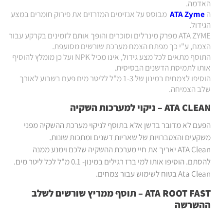
האדמה.
ה
ATA Zyme
מבוסס על אנזימים המזרזים את פירוק חומרים במצע
הגידול.
ATA ZYME מפרק מינרלים וסוכרים והופך אותם לזמינים בקרקע עבור
הצמח, ע"י כך מפתח הצמח מערכת שורשים מסועפת.
התוסף מתאים לכל מצע גידול, אינו מכיל NPK ועל כן מומלץ להוסיף
אותו לתמיסת הדשנים הבסיסית.
הוסיפו לצמחים במינון של 1-3 מ"ל לליטר מים פעם בשבוע לאורך
שלב הצמיחה.
ATA CLEAN – ניקוי למערכות השקיה
הפעם לא מדובר בדשן אלא בתוסף לניקוי מערכת ההשקיה מפני
משקעים והצטברויות של שאריות דשנים ומתכות שונות.
ATA Clean יאריך את חיי מערכת ההשקיה שלכם וימנע ממנה
להסתם. הוסיפו אותו למי ברז רגילים במינון- 0.1 מ"ל לכל ליטר מים.
Ata Clean בטוח לשימוש עבור צמחים.
ATA ROOT FAST – תוסף ממריץ שורשים לשלב
ההשרשה