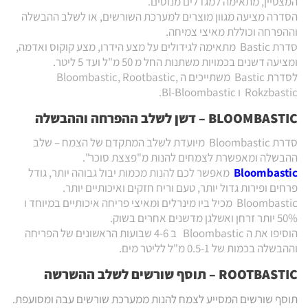
המצטיין, מתאימה למגדלים מנוסים.
הסדרה מציעה מגוון מוצרים למערכת השורשים, או לשלב ההבשלה
וההפרחה וכוללת מאיצי צמיחה.
סדרת Bastic מתאימה לגידולים על מצע הידרו, מצע קוקוס ואדמה,
ומציעה דשנים בכמויות משתנות החל מ 50 מ"ל ועד 5 ליטר.
לסדרת Bastic משתייכים ה Bloombastic, Rootbastic,
Rokzbastic ו Bl-Bloombastic.
BLOOMBASTIC – דשן לשלב ההפרחה וההבשלה
סדרת Bloombastic מיועדת לשלב המתקדם של הצמח – שלב
ההבשלה ומאפשרת לצמחים להנות מ"פצצת סוכר".
Bloombastic
מאפשר לכם להנות מכמות יבול גבוהה יותר, גודל
פרחים ופירות גדול יותר, טעם וריח חזקים ואיכותיים יותר.
Bloombastic מכיל ביו מינרלים ומאיצי פריחה איכותיים במיוחד ו
50% יותר זרחן ואשלגן מדשנים אחרים בשוק.
הוסיפו את ה Bloombastic ב 4-6 שבועות הראשונים של הפריחה
וההבשלה בכמות של 0.5-1 מ"ל לליטר מים.
ROOTBASTIC – תוסף שורשים לשלב ההשרשה
תוסף שורשים המסייע לצמח להנות ממערכת שורשים עבה ומסועפת.