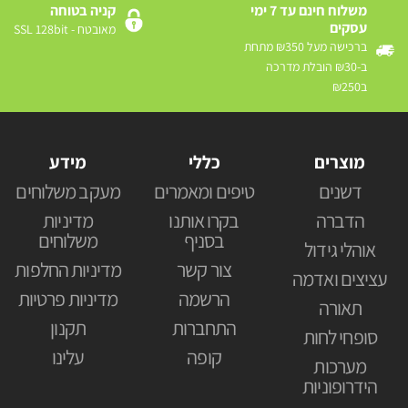
משלוח חינם עד 7 ימי
קניה בטוחה
עסקים
מאובטח - SSL 128bit
ברכישה מעל ₪350 מתחת
ב-₪30 הובלת מדרכה
ב₪250
מוצרים
כללי
מידע
דשנים
טיפים ומאמרים
מעקב משלוחים
הדברה
בקרו אותנו
מדיניות
בסניף
משלוחים
אוהלי גידול
צור קשר
מדיניות החלפות
עציצים ואדמה
הרשמה
מדיניות פרטיות
תאורה
התחברות
תקנון
סופחי לחות
קופה
עלינו
מערכות
הידרופוניות