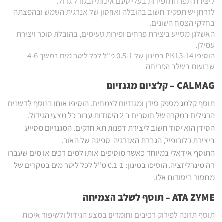
ליצירת תפרחת ופירות בעלי טעם איכותי ובגודל גדול.
לזרחן יש תפקיד חשוב בהובלה ואחסון של אנרגית השמש ובהפצתה
בחלקי הצמח השונים.
האשלגן מסייע ביצירת פרחים ופירות טעימים, בהובלת סוכר ויצירת
עמילן.
הוסיפו PK13-14 במינון של 0.5-1 מ"ל לכל ליטר מים במשך 4-6
שבועות בשלב הפריחה
CALMAG
– קלציום מגנזיום
תוסף קלמג מספק סידן ומגנזיום לצמחים. הוסיפו אותו בנוסף לדשנים
הרגילים במקרה של חוסרים ב 2 היסודות עבור כל מצעי הגידול.
הסידן הוא יסוד חשוב ליצירת דפנות תא חזקים. המגנזיום מסייע
ביצירת כלורופיל, הגברת האנרגיה וספיגה של האור.
התוסף אידאלי במיוחד כאשר מוסיפים אותו למים רכים או מים שעברו
דה מינרליזציה. הוסיפו במינון: 0.1-1 מ"ל לכל ליטר מים במקרים של
מחסור ביסודות אלו.
ATA ZYME – תוסף לשלב הצמיחה
תוסף תזונה לפירוק רכיבים וחומרים במצע הגידול ולשיפור איכות