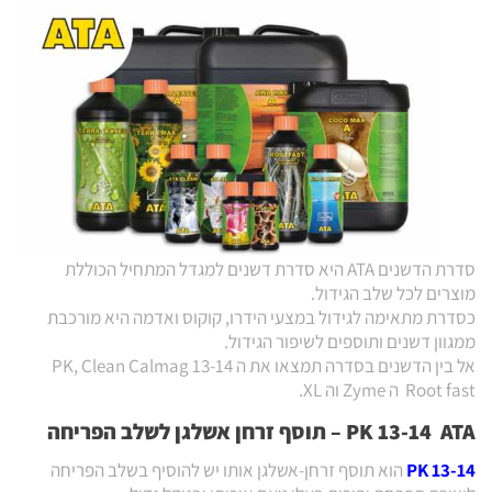
סדרת הדשנים ATA היא סדרת דשנים למגדל המתחיל הכוללת
מוצרים לכל שלב הגידול.
כסדרת מתאימה לגידול במצעי הידרו, קוקוס ואדמה היא מורכבת
ממגוון דשנים ותוספים לשיפור הגידול.
אל בין הדשנים בסדרה תמצאו את ה 13-14 PK, Clean Calmag
Root fast ה Zyme וה XL.
ATA – תוסף זרחן אשלגן לשלב הפריחה
13-14
PK
13-14 PK
הוא תוסף זרחן-אשלגן אותו יש להוסיף בשלב הפריחה