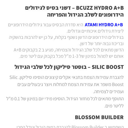
BCUZZ HYDRO A+B – דשני בסיס לגידולים
הידרופונים לשלב הגידול והפריחה
ATAMI HYDRO A+B
היא סדרת הבסיס עבור גידולים הידרופוניים
ליצירת גידולים איכותיים וגדולים.
בגידולים הידרופונים הדשן נשטף בקלות, על כן יש להרבות בהשקיה
ובריכוז גבוה יותר של דשן.
הדשן מתאים לכל שלב הגידול והצמיחה, מגיע ב 2 בקבוקים A+B
אותם יש למהול במינון של 1-3 מ"ל מכל בקבוק עם ליטר מים.
SILIC BOOST – בוסטר סיליקון לכל שלבי הגידול
להגברת עמידות הצמח בתנאי אקלים קיצונים הוסיפו סיליקון. Silic
Boost משפר את עמידות הצמח למחלות ויוצר גיבעולים עבים
ועמידים לצמיחה.
התוסף מתאים לכל מחזור הגידול. הוסיפו מידי יום במינון של 0.1 מ"ל
לליטר מים.
BLOSSOM BUILDER
השתמשו ב Blossom Builder להגברת כמות היבול וגודל הפרי.