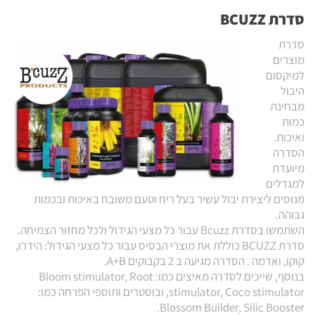
סדרת
BCUZZ
סדרת
מוצרים
למיקסום
היבול
מבחינת
כמות
ואיכות.
הסדרה
מיועדת
למגדלים
מנוסים ליצירת יבול עשיר בעל ריח וטעם משובח באיכות ובכמות
גבוהה.
השתמשו בסדרת Bcuzz עבור כל מצעי הגידול ולכל מחזור הצמיחה.
סדרת BCUZZ כוללת את מוצרי הבסיס עבור כל מצעי הגידול: הידרו,
קוקו, ואדמה . הסדרה מגיעה ב 2 בקבוקים A+B.
בנוסף, שייכים לסדרה מאיצים כמו: Bloom stimulator, Root
stimulator, Coco stimulator, ובוסטרים ותוספי הפרחה כמו:
Blossom Builder, Silic Booster.