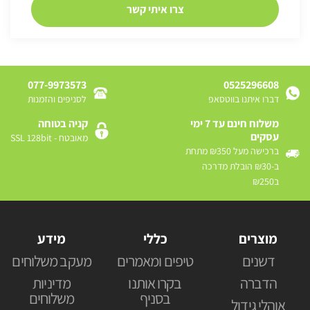
077-9973573
0525296608
דברו איתנו בווטסאפ
לסניפים והזמנות
משלוח חינם עד 7 ימי
קניה בטוחה
עסקים
מאובטח - SSL 128bit
ברכישה מעל ₪350 מתחת
ב-₪30 הובלת מדרכה
ב₪250
מוצרים
כללי
מידע
דשנים
טיפים ומאמרים
מעקב משלוחים
הדברה
בקרו אותנו
מדיניות
בסניף
משלוחים
אוהלי גידול