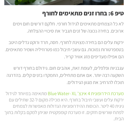
טיפ 6: בחרו זנים מתאימים לחורף
לא כל הצמחים מתאימים לגידול חורפי. חלקם דורשים חום וימים
ארוכים. בחירה נכונה של זנים תגביר את סיכויי ההצלחה.
ירקות עלים הם בחירה מצוינת לחורף. חסה, תרד ורוקט גדלים היטב
בטמפרטורות נמוכות. גם עשבי תיבול כמו פטרוזיליה ושמיר מתאימים.
הם אפילו מעדיפים מזג אוויר קריר.
עגבניות ופלפלים, לעומת זאת, אוהבים חום. גידולם בחורף דורש
השקעה רבה יותר. אם אתם מתחילים, התמקדו בזנים קלים. בהדרגה
תוכלו להרחיב את מגוון הגידולים.
מערכת הידרופונית 4 אינצ' Blue Water- XL
מתאימה במיוחד לגידול
ירקות עלים ועשבי תיבול בחורף. היא מכילה מקום ל-32 שתילים עם
גיגית 40 ליטר. הכוסות ההידרופוניות הגדולות מאפשרות לצמחים
לפתח שורשים חזקים. זו מערכת קומפקטית שניתן למקם בקלות בתוך
הבית.