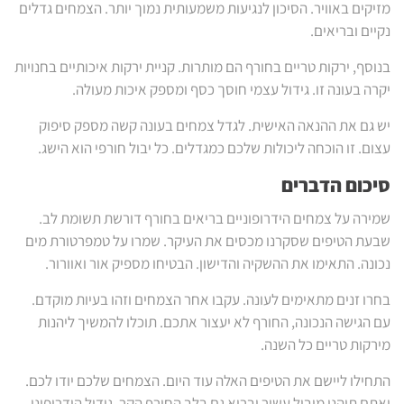
מזיקים באוויר. הסיכון לנגיעות משמעותית נמוך יותר. הצמחים גדלים
נקיים ובריאים.
בנוסף, ירקות טריים בחורף הם מותרות. קניית ירקות איכותיים בחנויות
יקרה בעונה זו. גידול עצמי חוסך כסף ומספק איכות מעולה.
יש גם את ההנאה האישית. לגדל צמחים בעונה קשה מספק סיפוק
עצום. זו הוכחה ליכולות שלכם כמגדלים. כל יבול חורפי הוא הישג.
סיכום הדברים
שמירה על צמחים הידרופוניים בריאים בחורף דורשת תשומת לב.
שבעת הטיפים שסקרנו מכסים את העיקר. שמרו על טמפרטורת מים
נכונה. התאימו את ההשקיה והדישון. הבטיחו מספיק אור ואוורור.
בחרו זנים מתאימים לעונה. עקבו אחר הצמחים וזהו בעיות מוקדם.
עם הגישה הנכונה, החורף לא יעצור אתכם. תוכלו להמשיך ליהנות
מירקות טריים כל השנה.
התחילו ליישם את הטיפים האלה עוד היום. הצמחים שלכם יודו לכם.
ואתם תיהנו מיבול עשיר ובריא גם בלב החורף הקר. גידול הידרופוני