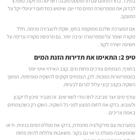
במיכל. בחרו מחמם עם תרמוסטט מובנה לשליטה מדויקת. מומלץ
לבדוק את טמפרטורת המים מדי יום. שימוש במדחום דיגיטלי יקל על
המעקב.
אם המערכת שלכם ממוקמת בחוץ, שקלו להעבירה פנימה. חלל
מקורה שומר על טמפרטורה יציבה יותר. גם מרפסת מקורה עדיפה על
חשיפה ישירה לקור.
טיפ 2: התאימו את תדירות הזנת המים
בחורף, הצמחים צורכים פחות מים. קצב האידוי איטי יותר
בטמפרטורות נמוכות. לכן, הצמחים זקוקים להשקיה מופחתת. המשך
השקיה בקצב קיצי עלול לגרום לבעיות.
עודף מים יוצר סביבה לחה מדי לשורשים. זה מגביר סיכון לריקבון
ולעובש. בדקו את לחות המצע לפני כל השקיה. השקו רק כשהצמחים
באמת צריכים.
במערכות עם סירקולציה מתמדת, בדקו את מפלס המים בגיגית. ודאו
שהמשאבה פועלת כראוי גם בקור. משאבות עלולות להיות פחות