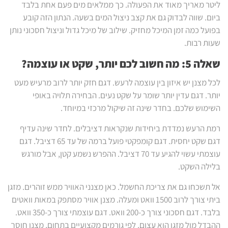
ליטר מאריך מאוד את הפעולה. כך ממלאים מים פעם אחת בלבד
ביום. שווה לבדוק גם את קצב ניצול המים בשעה. הנתון הזה קובע
בפועל כמה זמן המיכל מחזיק. שילוב של מיכל גדול וניצול חסכוני נותן
שעות רבות.
שאלה 5: מה חשוב לכם יותר, שקט או עוצמה?
לכל מצנן יש איזון בין עוצמה לרעש. דגם חזק יותר לרוב מרעיש מעט
יותר. דגם עדין יותר שומר על שקט נעים. הבחירה תלויה באופי
השימוש שלכם. בחדר שינה זה שיקול מרכזי במיוחד.
רמת הרעש נמדדת ביחידות שנקראות דציבלים. לחדר שינה עדיף
דגם שקט יחסית. דגם קומפקטי פועל ברמה של עד 65 דציבל. דגם
עוצמתי עשוי להגיע עד 70 דציבל. ההפרש נשמע קטן, אבל מורגש
בלילה השקט.
אל תשכחו גם את צריכת החשמל. כאן מצנני האוויר ממש זוהרים. מזגן
ביתי צורך לרוב 1500 וואט ומעלה. מצנן אוויר מסתפק במאות וואטים
בלבד. דגם חסכוני צורך כ-200 וואט. דגם עוצמתי צורך כ-350 וואט.
ההבדל מול מזגן הוא עצום. לפי גורמים מקצועיים בתחום, מצנן חוסך