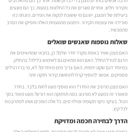
הרבה אנשים בוחרים מצנן בלי לבדוק שטח. אחר כך הם מתאכזבים
מקירור חלש. אחרים סוגרים את כל החלונות בטעות. כך הם פוגעים
ביעילות של המצנן. יש גם מי ששוכח לנקות את הפדים. הזנחה כזו
מורידה את עוצמת הקירור. הימנעו מהטעויות האלה ותפיקו את המרב
מהמכשיר.
שאלות נוספות שאנשים שואלים
האם מצנן אוויר באמת מקרר חדר שלם? כן, בתנאי שמתאימים את
הדגם לגודל החלל. האם הוא מתאים גם לשימוש בלילה? בהחלט,
במיוחד דגם שקט יחסית. האם צריך מים מיוחדים? לא, מי ברז רגילים
מספיקים. אפשר להוסיף קרח לתחושת קירור חזקה יותר.
האם מצנן מרטיב את החדר? הוא מוסיף מעט לחות בלבד. בחדר
מאוורר זה כמעט לא מורגש. כמה תחזוקה הוא דורש? מעט מאוד בסך
הכול. בעיקר ניקוי תקופתי ומילוי מים. כל אלה הופכים אותו לפתרון נוח
לכל קיץ.
הדרך לבחירה חכמה ומדויקת
בחירת מצנן אוויר לא חייבת להיות מסובכת. חמש השאלות האלה