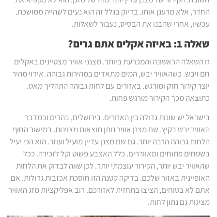
החדר, אלא מרענן אותו. בדיוק בגלל זה הוא נעים לשהייה ממושכת.
עכשיו, אחרי שהבנו את הבסיס, נעבור לשאלות.
שאלה 1: באיזה אקלים אתם גרים?
זו השאלה הראשונה והמכרעת ביותר. מצנני אוויר מצטיינים באקלים
חם ויבש. כשהאוויר יבש, המים מתאדים במהירות גבוהה. אידוי מהיר
יוצר קירור חזק ומורגש. באזורים עם לחות גבוהה התהליך מאט.
כתוצאה מכך הקירור מורגש פחות.
בישראל יש שונות גדולה בין האזורים. בירושלים, בהרים ובמדבר
האוויר יבש בקיץ. שם מצנן אוויר נותן תוצאות מצוינות. במישור החוף
הלחות גבוהה הרבה יותר. גם שם מצנן עדיין מועיל ועוזר. הוא הכי יעיל
בשטחים פתוחים ומאווררים. כלל האצבע פשוט וקל לזכירה. ככל
שהאוויר יבש יותר, הקירור עוצמתי יותר. לכן שווה לבדוק את הלחות
האופיינית באזור שלכם. בדיקה קטנה הזו חוסכת אכזבות גדולות. אם
אתם לא בטוחים, הציצו בתחזית לאזורכם. רוב אפליקציות מזג האוויר
מציגות גם נתון לחות.