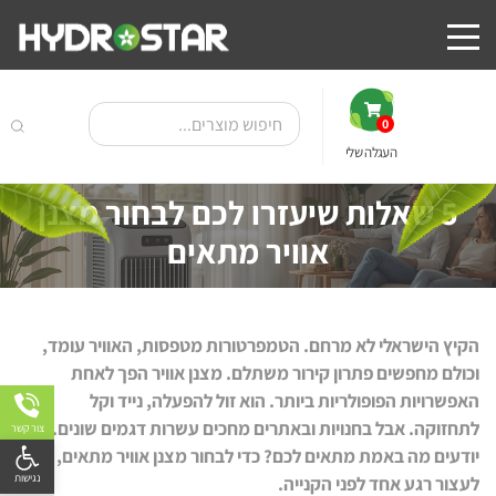
0
העגלה שלי
5 שאלות שיעזרו לכם לבחור מצנן
אוויר מתאים
הקיץ הישראלי לא מרחם. הטמפרטורות מטפסות, האוויר עומד,
וכולם מחפשים פתרון קירור משתלם. מצנן אוויר הפך לאחת
האפשרויות הפופולריות ביותר. הוא זול להפעלה, נייד וקל
לתחזוקה. אבל בחנויות ובאתרים מחכים עשרות דגמים שונים. איך
צור קשר
פתח
יודעים מה באמת מתאים לכם? כדי לבחור מצנן אוויר מתאים, כדאי
לעצור רגע אחד לפני הקנייה.