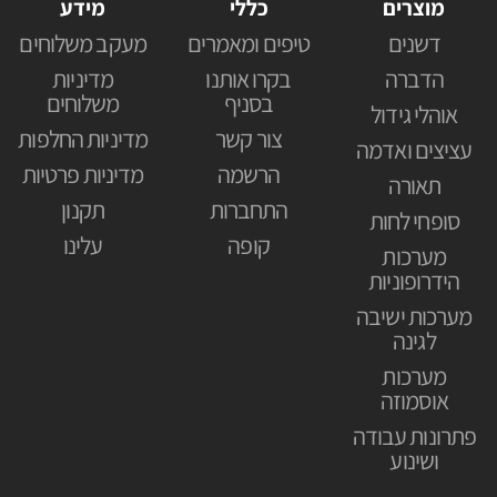
מוצרים
כללי
מידע
דשנים
טיפים ומאמרים
מעקב משלוחים
הדברה
בקרו אותנו
מדיניות
בסניף
משלוחים
אוהלי גידול
צור קשר
מדיניות החלפות
עציצים ואדמה
הרשמה
מדיניות פרטיות
תאורה
התחברות
תקנון
סופחי לחות
קופה
עלינו
מערכות
הידרופוניות
מערכות ישיבה
לגינה
מערכות
אוסמוזה
פתרונות עבודה
ושינוע