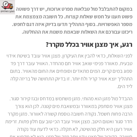
במקום להתבלבל מול טבלאות מפרט ארוכות, יש דרך פשוטה יותר.
פשוט תענו על חמש שאלות קצרות. כל תשובה מצמצמת את
מספר האפשרויות. בסוף התהליך תדעו בדיוק איזה דגם לחפש.
ריכזנו עבורכם את השאלות שבאמת משנות את ההחלטה.
רגע, איך מצנן אוויר בכלל מקרר?
לפני השאלות, כדאי להבין את העיקרון. מצנן אוויר עובד בשיטת אידוי
טבעית. מאוורר פנימי שואב אוויר חם מהחדר. האוויר עובר דרך פד
ספוג במים קרים. המים מתאדים וסופחים את החום מהאוויר. בתום
התהליך יוצא אוויר קריר ולח יותר. זו בדיוק התחושה של בריזה קלה
ליד הים.
ההבדל מול מזגן הוא מהותי. מזגן משתמש במדחס ובגז קירור סגור.
מצנן אוויר מסתפק במאוורר ובמשאבת מים קטנה. לכן הוא צורך
הרבה פחות חשמל. נקודה חשובה נוספת קשורה לאוורור. מזגן מקרר
חדר סגור ואטום היטב. מצנן אוויר עובד הכי טוב עם חלון פתוח. זרימת
אוויר רענן היא חלק מהשיטה, לא תקלה. כדאי לדעת עוד נקודה
חשובה. הקירור של מצנן עדין יותר מזה של מזגן. הוא לא מקפיא את