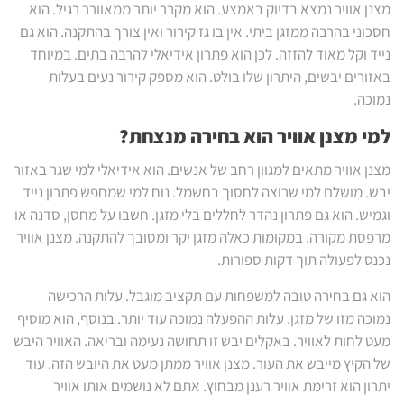
מצנן אוויר נמצא בדיוק באמצע. הוא מקרר יותר ממאוורר רגיל. הוא
חסכוני בהרבה ממזגן ביתי. אין בו גז קירור ואין צורך בהתקנה. הוא גם
נייד וקל מאוד להזזה. לכן הוא פתרון אידיאלי להרבה בתים. במיוחד
באזורים יבשים, היתרון שלו בולט. הוא מספק קירור נעים בעלות
נמוכה.
למי מצנן אוויר הוא בחירה מנצחת?
מצנן אוויר מתאים למגוון רחב של אנשים. הוא אידיאלי למי שגר באזור
יבש. מושלם למי שרוצה לחסוך בחשמל. נוח למי שמחפש פתרון נייד
וגמיש. הוא גם פתרון נהדר לחללים בלי מזגן. חשבו על מחסן, סדנה או
מרפסת מקורה. במקומות כאלה מזגן יקר ומסובך להתקנה. מצנן אוויר
נכנס לפעולה תוך דקות ספורות.
הוא גם בחירה טובה למשפחות עם תקציב מוגבל. עלות הרכישה
נמוכה מזו של מזגן. עלות ההפעלה נמוכה עוד יותר. בנוסף, הוא מוסיף
מעט לחות לאוויר. באקלים יבש זו תחושה נעימה ובריאה. האוויר היבש
של הקיץ מייבש את העור. מצנן אוויר ממתן מעט את היובש הזה. עוד
יתרון הוא זרימת אוויר רענן מבחוץ. אתם לא נושמים אותו אוויר