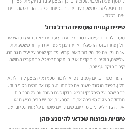
לתזמן הפעלה וכיבוי אוטומטיים. כך המצנן עובד בדיוק מתי שצריך.
דגם דיגיטלי עם ממשק בעברית נוח במיוחד. כל בני הבית מסתדרים
איתו בקלות.
טיפים קטנים שעושים הבדל גדול
מעבר לבחירה עצמה, כמה כללי אצבע עוזרים מאוד. ראשית, השאירו
חלון פתוח בזמן ההפעלה. אוויר רענן משפר את הקירור משמעותית.
שנית, נקו את פדי הקירור באופן קבוע. פד נקי שומר על יעילות גבוהה.
שלישית, הוסיפו מים קרים או קוביות קרח למיכל. כך תקבלו תחושת
קירור חזקה אף יותר.
יש עוד כמה דברים קטנים שכדאי לזכור. מקמו את המצנן ליד דלת או
חלון. הפינה הנכונה משנה את כל החוויה. רוקנו את המים בסוף היום.
כך תשמרו על מיכל נקי ובריא. בדקו פעם בעונה את כל הרכיבים.
תחזוקה פשוטה מאריכה את חיי המכשיר. אם יש בבית רגישות או
אלרגיה, החליפו מים מדי יום. מים טריים שומרים על אוויר נקי ובריא.
טעויות נפוצות שכדאי להימנע מהן