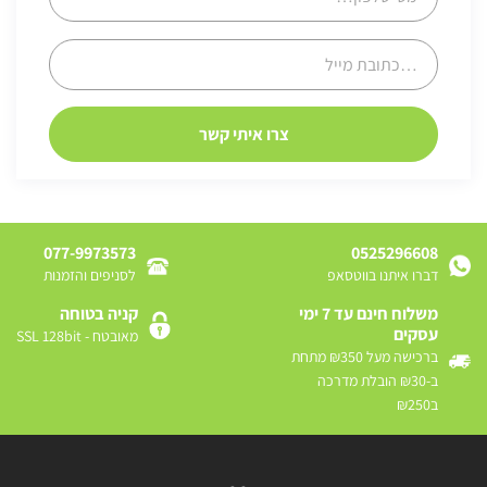
077-9973573
0525296608
דברו איתנו בווטסאפ
לסניפים והזמנות
משלוח חינם עד 7 ימי
קניה בטוחה
עסקים
מאובטח - SSL 128bit
ברכישה מעל ₪350 מתחת
ב-₪30 הובלת מדרכה
ב₪250