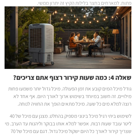
פתוח. למארחים בחצר בלילות הקיץ זה יתרון ממשי.
שאלה 4: כמה שעות קירור רצוף אתם צריכים?
גודל מיכל המים קובע את זמן הפעולה. מיכל גדול יותר משמעו פחות
מילויים. זה חשוב במיוחד בשימוש ארוך לאורך היום. אף אחד לא
רוצה למלא מים כל שעה. מיכל מתאים הופך את החוויה לנוחה.
לשימוש ביתי רגיל מיכל בינוני מספיק בהחלט. מצנן עם מיכל של 40
ליטר עובד שעות רבות. אפשר למלא אותו בבוקר וליהנות עד הערב. מי
שצריך קירור לאורך כל היום ישקול מיכל גדול. דגם עם מיכל של 70