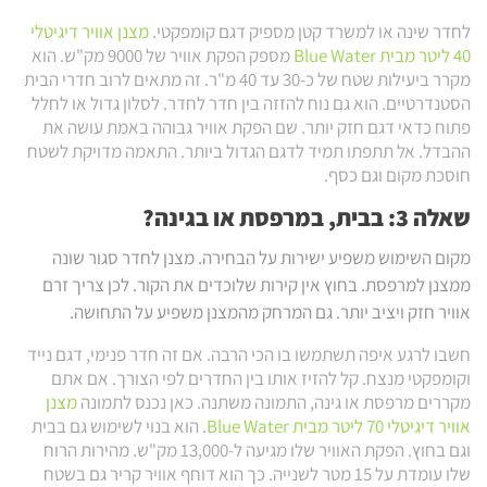
לחדר שינה או למשרד קטן מספיק דגם קומפקטי.
מצנן אוויר דיגיטלי
40 ליטר מבית Blue Water
מספק הפקת אוויר של 9000 מק"ש. הוא
מקרר ביעילות שטח של כ-30 עד 40 מ"ר. זה מתאים לרוב חדרי הבית
הסטנדרטיים. הוא גם נוח להזזה בין חדר לחדר. לסלון גדול או לחלל
פתוח כדאי דגם חזק יותר. שם הפקת אוויר גבוהה באמת עושה את
ההבדל. אל תתפתו תמיד לדגם הגדול ביותר. התאמה מדויקת לשטח
חוסכת מקום וגם כסף.
שאלה 3: בבית, במרפסת או בגינה?
מקום השימוש משפיע ישירות על הבחירה. מצנן לחדר סגור שונה
ממצנן למרפסת. בחוץ אין קירות שלוכדים את הקור. לכן צריך זרם
אוויר חזק ויציב יותר. גם המרחק מהמצנן משפיע על התחושה.
חשבו לרגע איפה תשתמשו בו הכי הרבה. אם זה חדר פנימי, דגם נייד
וקומפקטי מנצח. קל להזיז אותו בין החדרים לפי הצורך. אם אתם
מקררים מרפסת או גינה, התמונה משתנה. כאן נכנס לתמונה
מצנן
אוויר דיגיטלי 70 ליטר מבית Blue Water
. הוא בנוי לשימוש גם בבית
וגם בחוץ. הפקת האוויר שלו מגיעה ל-13,000 מק"ש. מהירות הרוח
שלו עומדת על 15 מטר לשנייה. כך הוא דוחף אוויר קריר גם בשטח