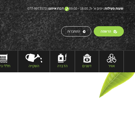
שעות פעילות:
ימים א’-ה’, 18:00 – 09:00
דברו איתנו:
077-9973573
הרשמה
התחברות
אוויר
דשנים
הדברה
השקייה
חללי גיד