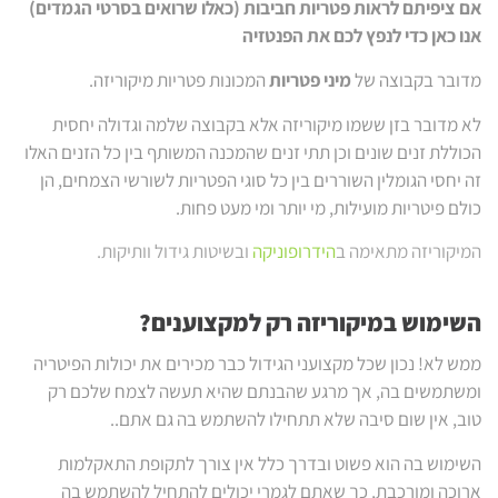
אם ציפיתם לראות פטריות חביבות (כאלו שרואים בסרטי הגמדים)
אנו כאן כדי לנפץ לכם את הפנטזיה
מדובר בקבוצה של
מיני פטריות
המכונות פטריות מיקוריזה.
לא מדובר בזן ששמו מיקוריזה אלא בקבוצה שלמה וגדולה יחסית
הכוללת זנים שונים וכן תתי זנים שהמכנה המשותף בין כל הזנים האלו
זה יחסי הגומלין השוררים בין כל סוגי הפטריות לשורשי הצמחים, הן
כולם פיטריות מועילות, מי יותר ומי מעט פחות.
המיקוריזה מתאימה ב
הידרופוניקה
ובשיטות גידול וותיקות.
השימוש במיקוריזה רק למקצוענים?
ממש לא! נכון שכל מקצועני הגידול כבר מכירים את יכולות הפיטריה
ומשתמשים בה, אך מרגע שהבנתם שהיא תעשה לצמח שלכם רק
טוב, אין שום סיבה שלא תתחילו להשתמש בה גם אתם..
השימוש בה הוא פשוט ובדרך כלל אין צורך לתקופת התאקלמות
ארוכה ומורכבת, כך שאתם לגמרי יכולים להתחיל להשתמש בה