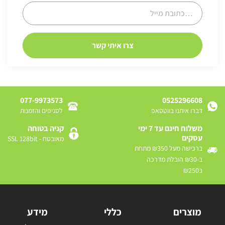
077-9973573
0525296608
דברו איתנו בווטסאפ
לסניפים והזמנות
משלוח חינם עד 7 ימי
קניה בטוחה
עסקים
מאובטח - SSL 128bit
ברכישה מעל ₪350 מתחת
ב-₪30 הובלת מדרכה
ב₪250
מוצרים
כללי
מידע