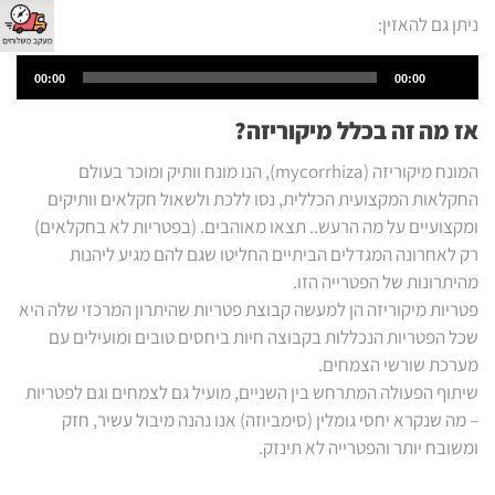
ניתן גם להאזין:
Audio
00:00
00:00
Player
אז מה זה בכלל מיקוריזה?
המונח מיקוריזה (mycorrhiza), הנו מונח וותיק ומוכר בעולם
החקלאות המקצועית הכללית, נסו ללכת ולשאול חקלאים וותיקים
ומקצועיים על מה הרעש.. תצאו מאוהבים. (בפטריות לא בחקלאים)
רק לאחרונה המגדלים הביתיים החליטו שגם להם מגיע ליהנות
מהיתרונות של הפטרייה הזו.
פטריות מיקוריזה הן למעשה קבוצת פטריות שהיתרון המרכזי שלה היא
שכל הפטריות הנכללות בקבוצה חיות ביחסים טובים ומועילים עם
מערכת שורשי הצמחים.
שיתוף הפעולה המתרחש בין השניים, מועיל גם לצמחים וגם לפטריות
– מה שנקרא יחסי גומלין (סימביוזה) אנו נהנה מיבול עשיר, חזק
ומשובח יותר והפטרייה לא תינזק.