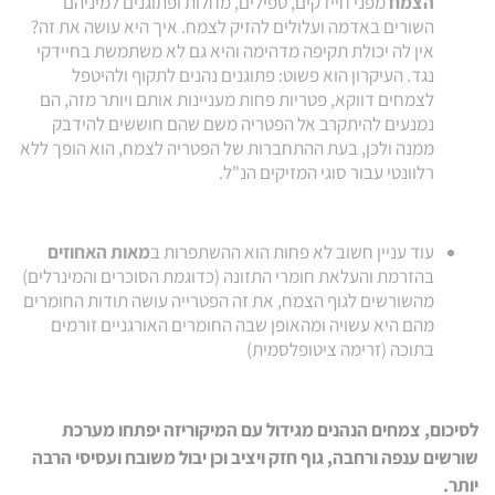
הצמח
מפני חיידקים, טפילים, מחלות ופתוגנים למיניהם
השורים באדמה ועלולים להזיק לצמח. איך היא עושה את זה?
אין לה יכולת תקיפה מדהימה והיא גם לא משתמשת בחיידקי
נגד. העיקרון הוא פשוט: פתוגנים נהנים לתקוף ולהיטפל
לצמחים דווקא, פטריות פחות מעניינות אותם ויותר מזה, הם
נמנעים להיתקרב אל הפטריה משם שהם חוששים להידבק
ממנה ולכן, בעת ההתחברות של הפטריה לצמח, הוא הופך ללא
רלוונטי עבור סוגי המזיקים הנ"ל.
עוד עניין חשוב לא פחות הוא ההשתפרות ב
מאות האחוזים
בהזרמת והעלאת חומרי התזונה (כדוגמת הסוכרים והמינרלים)
מהשורשים לגוף הצמח, את זה הפטרייה עושה תודות החומרים
מהם היא עשויה ומהאופן שבה החומרים האורגניים זורמים
בתוכה (זרימה ציטופלסמית)
לסיכום, צמחים הנהנים מגידול עם המיקוריזה יפתחו מערכת
שורשים ענפה ורחבה, גוף חזק ויציב וכן יבול משובח ועסיסי הרבה
יותר.