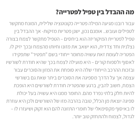
מה ההבדל בין טפיל לפטרייה?
עבור רובנו מגיעה המילה פטרייה כקונוטציה שלילית, המונח מתקשר
לטפילים ועובש.. אומנם נכון, ישנן פטריות מזיקות- אך ההבדל בין
טפיל לפטריית המיקוריזה הוא ביחסים – הטפיל מתקשר לצמח בצורה
נצלנית וחד צדדית, הוא ישאב את מזונו וחיותו מהצמח ובכך יזיק לו.
הפטריה לעומת זאת עשויה מחומר ייחודי בשם "תפטיר" שתפקידו
לאסוף ולספוח קורים – היא מועילה לצמח בכך שהיא חודרת לשורשיו
ובזכות ההרכב הייחודי שלה היא סופחת את המזון והסוכרים עבור
עצמה אך על הדרך מספיגה את הסוכרים ביתר שאת גם בשורשי
הצמח, חשוב להבין, ברגע שהפטריה חודרת לשורשים היא הופכת
להיות חלק בלתי נפרד מהם. החומר ממנו היא עשויה בעל יכולת
ספיגה יוצאת מן הכלל, טובה בהרבה מזו של השורשים ולכן היא עוזרת
לו באיסוף מקסימאלי של חומרי התזונה להם הוא זקוק ושיעזרו לו –
לגדול, לצמוח ולהתחזק טוב יותר.