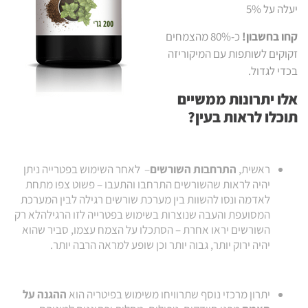
יעלה על 5%
קחו בחשבון!
כ-80% מהצמחים
זקוקים לשותפות עם המיקוריזה
בכדי לגדול.
אלו יתרונות ממשיים
תוכלו לראות בעין?
ראשית,
התרחבות השורשים
– לאחר השימוש בפטרייה ניתן
יהיה לראות שהשורשים התרחבו והתעבו – פשוט צפו מתחת
לאדמה ונסו להשוות בין מערכת שורשים רגילה לבין המערכת
המסועפת והעבה שנוצרות בשימוש בפטרייה לזו הרגילהלא רק
השורשים יראו אחרת – הסתכלו על הצמח עצמו, סביר שהוא
יהיה ירוק יותר, גבוה יותר וכן שופע למראה הרבה יותר.
יתרון מרכזי נוסף שתרוויחו משימוש בפיטריה הוא
ההגנה על