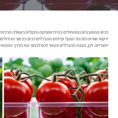
רבים מהחובבים המתחילים בהידרופוניקה נתקלים בשאלה מרכזית. מ
ירקות שורש כמו גזר וצנון? קיימים ההבדלים רבים בין שני הגידולי
ייחודיים. לכן, הבנת ההבדלים תעזור לכם לבחור את הדרך המתאימ