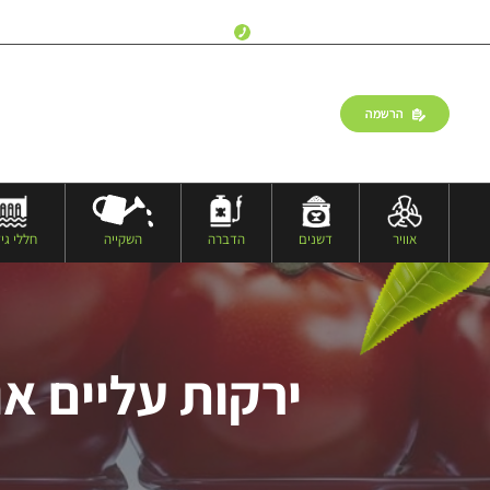
שעות פעילות:
ימים א’-ה’, 18:00 – 09:00
דברו איתנו:
077-9973573
הרשמה
התחברות
אוויר
דשנים
הדברה
השקייה
חללי גיד
ירקות עליים א