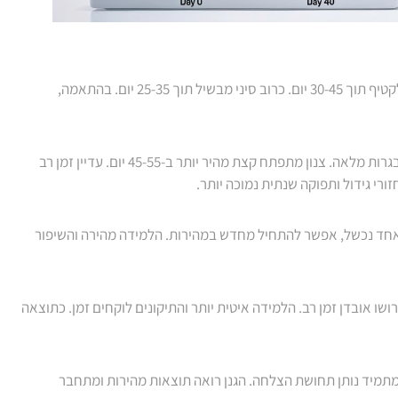
הירקות העליים מציעים יתרון מכריע בזמני הגידול. עלי חסה מגיעים לקטיף תוך 30-45 יום. כרוב סיני מבשיל תוך 25-35 יום. בהתאמה,
ירקות השורש דורשים סבלנות רבה יותר. גזר צריך 70-80 יום להגיע לבגרות מלאה. צנון מתפתח קצת מהיר יותר ב-45-55 יום. עדיין זמן רב
רי גידול ותפוקה שנתית נמוכה יותר.
 אחד נכשל, אפשר להתחיל מחדש במהירות. הלמידה מהירה והשיפור
ושו אובדן זמן רב. הלמידה איטית יותר והתיקונים לוקחים זמן. כתוצאה
תמיד נותן תחושת הצלחה. הגנן רואה תוצאות מהירות ומתחבר