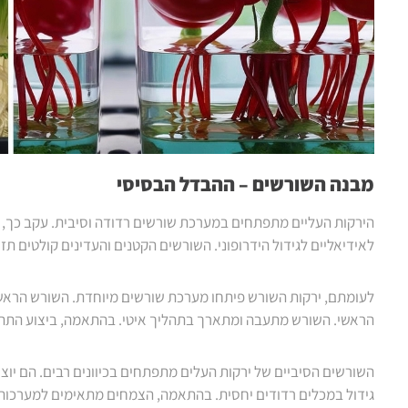
מבנה השורשים – ההבדל הבסיסי
הירקות העליים מתפתחים במערכת שורשים רדודה וסיבית. עקב כך, 
לאידיאליים לגידול הידרופוני. השורשים הקטנים והעדינים קולטים ת
לעומתם, ירקות השורש פיתחו מערכת שורשים מיוחדת. השורש הראשי 
הראשי. השורש מתעבה ומתארך בתהליך איטי. בהתאמה, ביצוע התהליך 
השורשים הסיביים של ירקות העלים מתפתחים בכיוונים רבים. הם יו
גידול במכלים רדודים יחסית. בהתאמה, הצמחים מתאימים למערכות ק