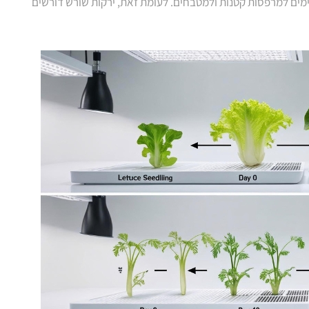
מים למרפסות קטנות ולמטבחים. לעומת זאת, ירקות שורש דורשים