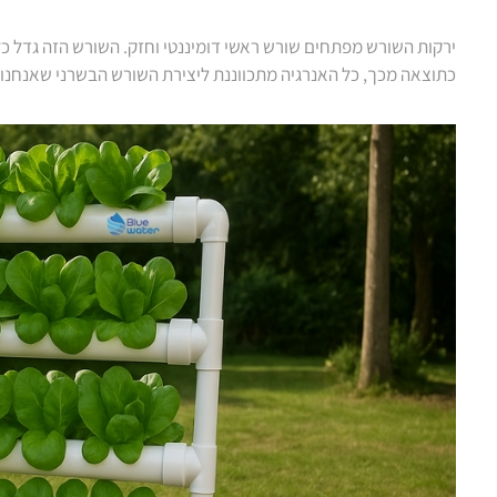
ירקות השורש מפתחים שורש ראשי דומיננטי וחזק. השורש הזה גדל כ
כתוצאה מכך, כל האנרגיה מתכווננת ליצירת השורש הבשרני שאנחנו 