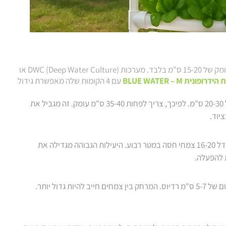
הירקות העליים מסתפקים בעומק קטן יחסית. רוב הזנים מצליחים בעומק של 15-20 ס"מ בלבד. מערכות DWC (Deep Water Culture) או
 הידרופונית
BLUE WATER – M
עם 4 הקומות שלה מאפשרת גידול
ירקות השורש דורשים עומק משמעותי. גזר בוגר יכול להגיע לאורך של 20-30 ס"מ. לפיכך, צריך לפחות 35-40 ס"מ עומק. זה מגביל את
יוד.
המרחב הרדוד של ירקות העלים מאפשר צפיפות גידול גבוהה. ניתן לגדל 16-20 צמחי חסה במטר רבוע. היעילות הגבוהה מגדילה את
ת להפעלה.
ירקות השורש זקוקים למרחב אישי גדול יותר. צמח גזר אחד צריך מקום של 5-7 ס"מ רדיוס. המרחק בין צמחים חייב להיות גדול יותר.