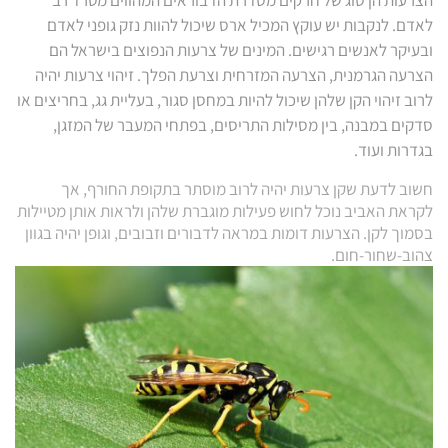
הצרעות הן סוג של חרקים מסדרת הדבוראים המהווים מטרד רב
לאדם. לנקבות יש עוקץ המכיל ארס שיכול להוות נזק גופני לאדם
ובעיקר לאנשים רגישים. המינים של צרעות הנפוצים בישראל הם
הצרעה הגרמנית, הצרעה המזרחית וצרעת הפלך. זיהוי צרעות יהיה
לרוב זיהוי הקן שלהן שיכול להיות במחסן סגור, בעליית גג, בחריצים או
סדקים במבנה, בין מסילות התריסים, בפתחי המעבר של המזגן,
בגדרות ועוד.
חשוב לדעת שקן צרעות יהיה לרוב מוסתר בתקופת החורף, אך
לקראת האביב נוכל לחוש פעילות מוגברת שלהן ולראות אותן מטיילות
בסמוך לקן. הצרעות דומות במראה לדבורים וזבובים, וגופן יהיה בגוון
צהוב-שחור-חום.