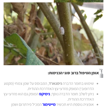
אופן הטיפול ברוב סוגי הכנימות:
שימוש בחומר הדברה
נימגארד
, המבוסס על שמן צמחי (מקטע
הדרופובי) המופק מזרעי עץ האזדרכת ההודית.
ניתן לשלב חומר הדברה נוסף,
נימיקס
המופק גם הוא מזרעי עץ
האזדרכת ההודית.
אופציה נוספת היא תכשיר
מייטימור
המכיל פירתרום ושמן