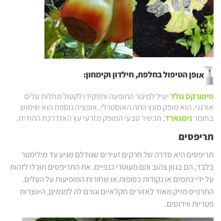
או
פן הטיפול
בחלפת, חילדון וקימחון:
טימורקס גולד
יעיל למיגור התופעה ותפקידו לקטול מחלות עלים
אורגני. הוא מופק מעץ התה האוסטרלי. אופציה נוספת הוא שימוש
בחומר
נימגארד
, תכשיר טבעי המופק מזרעי עץ האזדרכת ההודית.
תריפסים
תריפסים היא סדרה של חרקים זעירים שגודלם מגיע עד מילימטר
בלבד, הם בגוון צהוב והם מעוטרי כנפיים. את התריפסים תוכלו לזהות
על ידי כתמים או נקודות כסופות או שחורות המופיעות על העלים.
התרפיס מזיק מאוד לאזורים חקלאיים וגורם לה לפגמים, היווצרות
פטריות ווירוסים.