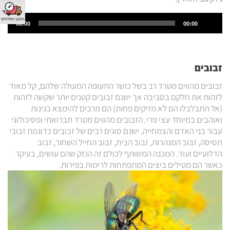
Audio
00:00
00:00
Player
זבובים
זבובים מהווים מטרד רב בשל כושר התעופה המעולה שלהם, קל מאוד
לזהות את חלקם בסביבה אך ישנם זבובים קטנים יותר שקשה לזהות
(אל תתבלבלו הם לא מזיקים פחות) הם מרבים להימצא בגינות
ואוהבים במיוחד עצי פרי. הזבובים מהווים מטרד תברואתי ופסיכולוגי
עבור בני האדם והצמחייה. ישנם סוגים רבים של זבובים כדוגמת זבובי
תסיסה, זבוב המנהרות, זבוב הבית, זבוב החייל השחור, זבוב
הדלועיים ועוד. המכנה המשותף לכולם זה הנזק שהם עושים, בעיקר
כאשר הם מטילים ביצים המתפתחות לרימות בפירות.