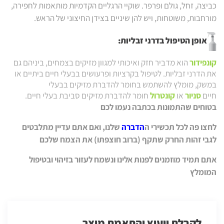
כביצה, זחל, גולם ופרפר. שוקיי הרגליים הקדמיות מותאמות לחפירה,
מורחבות, משוטחות, ויש להן שיניים בצידן החיצוני של הראש.
אופן הטיפול בדרני זבליות:
קונפידור
הוא מדביר חזק ואיכותי למגוון מזיקים בצמחים, ביניהם גם
את הדרני זבליות.
לטיפול בקרציות ופרעושים בבעלי חיים ביתיים או
במשק, מומלץ להשתמש בחומר להדברת מזיקים בבעלי
חיים
סניור
או
קונטרול
חומר להדברת מזיקים סביבת בעלי חיים.
בטוחים שהתמונות בכתבה נעמו לכם
לחצו פה לכל תכשירי ה
הדברה
שלנו, ואם אתם עדיין מתלבטים
לגבי זהות החרק שתקף (ברוב חוצפתו) את הצמח שלכם
אתם תמיד מוזמנים לפנות אלינו ונשמח לעזור בזיהוי ובטיפול
המומלץ
לקבלת ייעוץ והתאמת מוצר