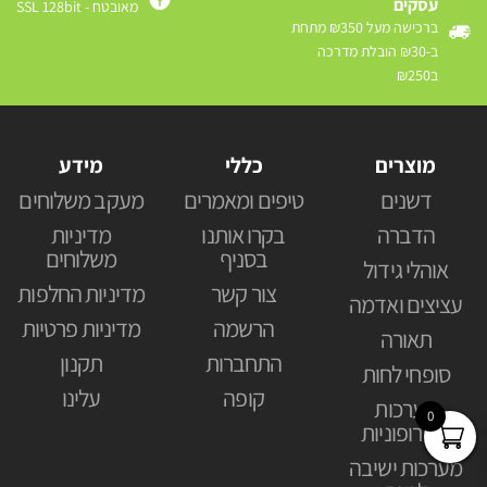
עסקים
מאובטח - SSL 128bit
ברכישה מעל ₪350 מתחת
ב-₪30 הובלת מדרכה
ב₪250
מוצרים
כללי
מידע
דשנים
טיפים ומאמרים
מעקב משלוחים
הדברה
בקרו אותנו
מדיניות
בסניף
משלוחים
אוהלי גידול
צור קשר
מדיניות החלפות
עציצים ואדמה
הרשמה
מדיניות פרטיות
תאורה
התחברות
תקנון
סופחי לחות
קופה
עלינו
מערכות
0
הידרופוניות
מערכות ישיבה