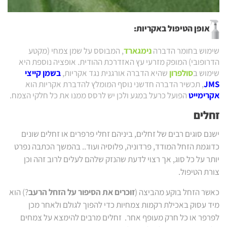
אופן הטיפול באקריות:
שימוש בחומר הדברה
נימגארד
, המבוסס על שמן צמחי (מקטע
הדרופובי) המופק מזרעי עץ האזדרכת ההודית. אופציה נוספת היא
שימוש ב
סולפרון
שהיא הדברה אורגנית נגד אקריות,
בשמן קייצי
JMS
, תכשיר הדברה חדשני נוסף המומלץ להדברת אקריות הוא
אקרימייט
הפועל כרעל במגע ולכן יש לרסס ממנו את כל חלקי הצמח.
זחלים
ישנם סוגים רבים של זחלים, ביניהם זחלי פרפרים או זחלים שונים
כדוגמת הזחל המודד, פרדוניה, פלוסיה ועוד.. בהמשך הכתבה נפרט
יותר על כל סוג, אך רצוי לדעת שהנזק שלהם לעלים לרוב זהה וכן
צורת הטיפול.
כאשר הזחל בוקע מהביצה (
זוכרים את הסיפור על הזחל הרעב
?) הוא
מיד עסוק באכילת רקמות צמחיות כדי להפוך לגולם ולאחר מכן
לפרפר או כל חרק מעופף אחר. זחלים מרבים להימצא על צמחים