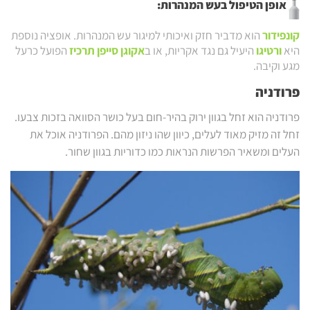
אופן הטיפול בעש המנהרות:
קונפידור
הוא מדביר חזק ואיכותי למיגור עש המנהרות. אופציה נוספת
היא
ורטיגו
היעיל גם נגד אקריות, או ב
אקוגן סייפן תרכיז
הפועל כרעל
מגע וקיבה.
פרודניה
פרודניה הוא זחל בגוון ירוק בהיר-חום בעל כושר הסוואה בזכות צבעו.
זחל זה מזיק מאוד לעלים, כיוון שהו ניזון מהם. הפרודניה אוכל את
העלים ומשאיר הפרשות הנראות כמו כדוריות בגוון שחור.