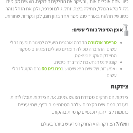
כיוון שהם אוכלים אותו, ובעיקר את החלקים הירוקים. העשים מקימים
גלגול מלא הכולל, תחילה ביצה, זחל, גולם ופרפר, ולכן את הזחל נזהה
כסוג של תולעת באורך סנטימטר אחד בגוון חום, לבן ונקודות שחורות.
אופן הטיפול בזחלי עשים:
טרייסר אולטרה
הדברה אורגנית היעילה למיגור תופעת זחלי
עשים. ההדברה מכילה חומרים פעילים המגיעים ממקור
החיידק האקטינומיצטס.
קונפידנס הנחשבת להדברה כימית.
ואפשרות שלישית היא שימוש ב
פרוביט 60
גרם הקוטל זחלי
עשים.
צידקות
צידקות הם חרקים מסדרת הפשפשאים. את הצידקות תוכלו לזהות
בעזרת המחושים הקצרים שלהם המסתיימים בזיף, שתי עיניים
כתומות לצדי הגוף וכנפיים קרמיות בוהקות.
וואלה?
הצידקה הוא החרק המרעיש ביותר בעולם