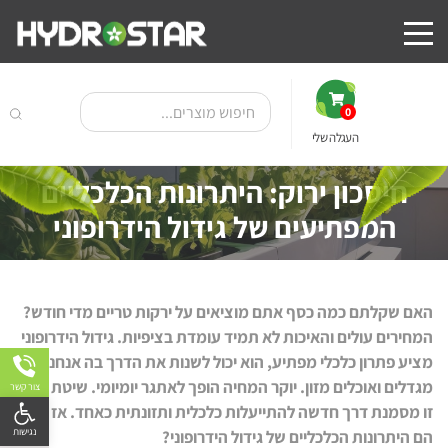
0
העגלה שלי
חיסכון ירוק: היתרונות הכלכליים
המפתיעים של גידול הידרופוני
האם שקלתם כמה כסף אתם מוציאים על ירקות טריים מדי חודש?
המחירים עולים והאיכות לא תמיד עומדת בציפיות. גידול הידרופוני
מציע פתרון כלכלי מפתיע, הוא יכול לשנות את הדרך בה אנחנו
מגדלים ואוכלים מזון. יוקר המחיה הופך לאתגר יומיומי. שיטת גידול
צור קשר
פתח
זו מסמנת דרך חדשה להתייעלות כלכלית ותזונתית כאחד. אז מה
הם היתרונות הכלכליים של גידול הידרופוני?