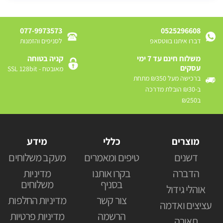
077-9973573
0525296608
דברו איתנו בווטסאפ
לסניפים והזמנות
משלוח חינם עד 7 ימי
קניה בטוחה
עסקים
מאובטח - SSL 128bit
ברכישה מעל ₪350 מתחת
ב-₪30 הובלת מדרכה
ב₪250
מוצרים
כללי
מידע
דשנים
טיפים ומאמרים
מעקב משלוחים
הדברה
בקרו אותנו
מדיניות
בסניף
משלוחים
אוהלי גידול
צור קשר
מדיניות החלפות
עציצים ואדמה
הרשמה
מדיניות פרטיות
תאורה