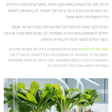
גדולה יותר של צמחים בשטח קטן יחסית. מחקרים מראים כי גידולים
הידרופוניים מניבים פי 3 עד פי 10 יותר תוצרת. זה בהשוואה לשיטות
גידול מסורתיות באותו שטח.
הסיבה לכך נעוצה ביכולת לנצל את המרחב בצורה אנכית. אנחנו
יכולים להשתמש במערכות רב-קומתיות. כך, גם מרפסת קטנה או פינה
בחצר יכולים להפוך לגינת ירק פורייה ורווחית.
מערכות הידרופוניות
מודרניות מאפשרות גידול של עשרות שתילים
במערכות רב-קומתיות. זה ממקסם את ניצול השטח. זה מגדיל את
התשואה הכלכלית באופן משמעותי. זוהי יעילות מרחבית שחקלאות
מסורתית פשוט אינה יכולה להתחרות בה.