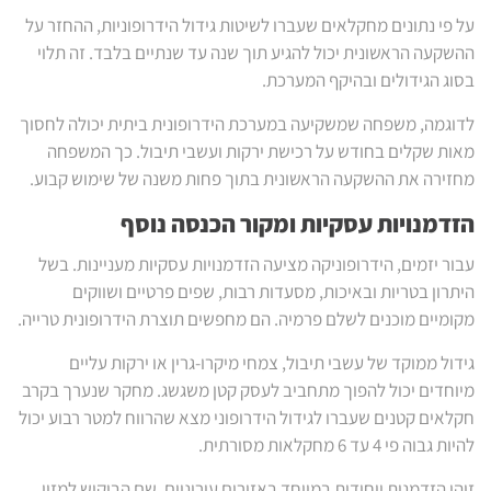
על פי נתונים מחקלאים שעברו לשיטות גידול הידרופוניות, ההחזר על
ההשקעה הראשונית יכול להגיע תוך שנה עד שנתיים בלבד. זה תלוי
בסוג הגידולים ובהיקף המערכת.
לדוגמה, משפחה שמשקיעה במערכת הידרופונית ביתית יכולה לחסוך
מאות שקלים בחודש על רכישת ירקות ועשבי תיבול. כך המשפחה
מחזירה את ההשקעה הראשונית בתוך פחות משנה של שימוש קבוע.
הזדמנויות עסקיות ומקור הכנסה נוסף
עבור יזמים, הידרופוניקה מציעה הזדמנויות עסקיות מעניינות. בשל
היתרון בטריות ובאיכות, מסעדות רבות, שפים פרטיים ושווקים
מקומיים מוכנים לשלם פרמיה. הם מחפשים תוצרת הידרופונית טרייה.
גידול ממוקד של עשבי תיבול, צמחי מיקרו-גרין או ירקות עליים
מיוחדים יכול להפוך מתחביב לעסק קטן משגשג. מחקר שנערך בקרב
חקלאים קטנים שעברו לגידול הידרופוני מצא שהרווח למטר רבוע יכול
להיות גבוה פי 4 עד 6 מחקלאות מסורתית.
זוהי הזדמנות ייחודית במיוחד באזורים עירוניים. שם הביקוש למזון