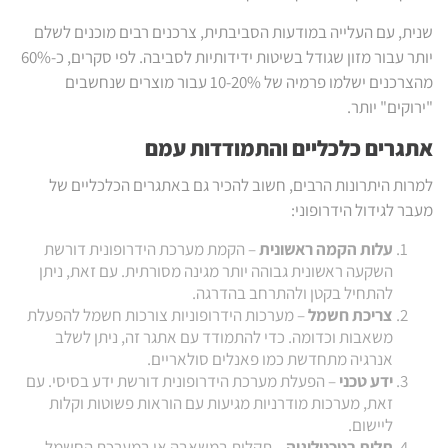
שנית, עם העלייה במודעות הסביבתית, צרכנים רבים מוכנים לשלם
יותר עבור מזון שגודל בשיטות ידידותיות לסביבה. לפי סקרים, כ-60%
מהצרכנים ישלמו פרמיה של 10-20% עבור מוצרים שנחשבים
"ירוקים" יותר.
אתגרים כלכליים והתמודדות עמם
למרות היתרונות הרבים, חשוב להכיר גם באתגרים הכלכליים של
מעבר לגידול הידרופוני:
עלות הקמה ראשונית
– הקמת מערכת הידרופונית דורשת
השקעה ראשונית גבוהה יותר מגינה מסורתית. עם זאת, ניתן
להתחיל בקטן ולהתרחב בהדרגה.
צריכת חשמל
– מערכות הידרופוניות צורכות חשמל להפעלת
משאבות וכדומה. כדי להתמודד עם אתגר זה, ניתן לשלב
אנרגיה מתחדשת כמו פאנלים סולאריים.
ידע טכני
– הפעלת מערכת הידרופונית דורשת ידע בסיסי. עם
זאת, מערכות מודרניות מגיעות עם הוראות פשוטות וקלות
ליישום.
תלות בטכנולוגיה
– תקלות במשאבה או במערכת החשמל