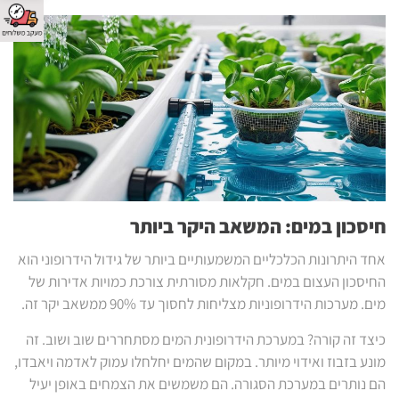
חיסכון במים: המשאב היקר ביותר
אחד היתרונות הכלכליים המשמעותיים ביותר של גידול הידרופוני הוא
החיסכון העצום במים. חקלאות מסורתית צורכת כמויות אדירות של
מים. מערכות הידרופוניות מצליחות לחסוך עד 90% ממשאב יקר זה.
כיצד זה קורה? במערכת הידרופונית המים מסתחררים שוב ושוב. זה
מונע בזבוז ואידוי מיותר. במקום שהמים יחלחלו עמוק לאדמה ויאבדו,
הם נותרים במערכת הסגורה. הם משמשים את הצמחים באופן יעיל