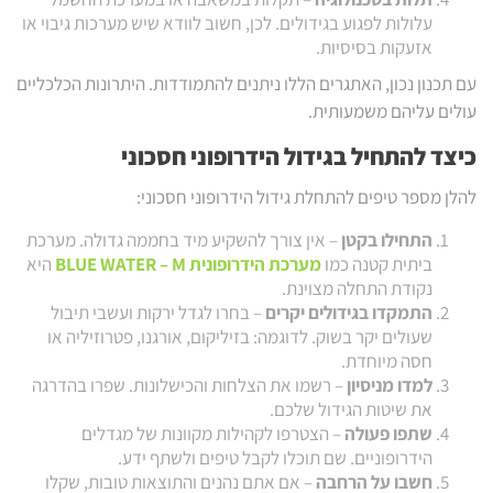
עלולות לפגוע בגידולים. לכן, חשוב לוודא שיש מערכות גיבוי או
אזעקות בסיסיות.
עם תכנון נכון, האתגרים הללו ניתנים להתמודדות. היתרונות הכלכליים
עולים עליהם משמעותית.
כיצד להתחיל בגידול הידרופוני חסכוני
להלן מספר טיפים להתחלת גידול הידרופוני חסכוני:
התחילו בקטן
– אין צורך להשקיע מיד בחממה גדולה. מערכת
ביתית קטנה כמו
מערכת הידרופונית
BLUE WATER – M
היא
נקודת התחלה מצוינת.
התמקדו בגידולים יקרים
– בחרו לגדל ירקות ועשבי תיבול
שעולים יקר בשוק. לדוגמה: בזיליקום, אורגנו, פטרוזיליה או
חסה מיוחדת.
למדו מניסיון
– רשמו את הצלחות והכישלונות. שפרו בהדרגה
את שיטות הגידול שלכם.
שתפו פעולה
– הצטרפו לקהילות מקוונות של מגדלים
הידרופוניים. שם תוכלו לקבל טיפים ולשתף ידע.
חשבו על הרחבה
– אם אתם נהנים והתוצאות טובות, שקלו