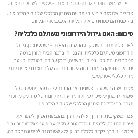
שימוש בחומרי אריזה מתכלים או רב-פעמיים לשיווק התוצרת.
מודלים אלו מגדילים עוד יותר את היתרון הכלכלי של גידול הידרופוני.
בו-זמנית הם מפחיתים את העלויות הסביבתיות הנלוות.
סיכום: האם גידול הידרופוני משתלם כלכלית
?
לאור כל היתרונות שנסקרו, התשובה היא חד-משמעית: כן, גידול
הידרופוני משתלם כלכלית. זה נכון הן ברמה הביתית והן ברמה
המסחרית. החיסכון במים, בדשנים, בזמן עבודה, בהובלה ובשטח,
יחד עם התפוקה המוגברת והאיכות הגבוהה של התוצרת יוצרים יחדיו
מודל כלכלי אטרקטיבי.
אמנם ישנה השקעה ראשונית, אך ההחזר עליה מהיר יחסית. ככל
שמחירי המזון ימשיכו לעלות והמודעות ליתרונות של מזון מקומי וטרי
תגבר, כך יגדל גם היתרון הכלכלי של גידול הידרופוני.
עבור משקי בית, זו דרך יעילה לחסוך בהוצאות המזון ולשפר את
איכות התזונה. ליזמים, זו הזדמנות עסקית עם פוטנציאל רווחיות גבוה.
ולכולנו, זו דרך לקדם כלכלה בת-קיימא שטובה גם לכיס וגם לסביבה.