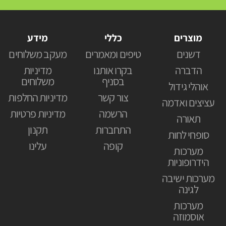
מוצרים
כללי
מידע
דשנים
טיפים ומאמרים
מעקב משלוחים
הדברה
בקרו אותנו
מדיניות
בסניף
משלוחים
אוהלי גידול
צור קשר
מדיניות החלפות
עציצים ואדמה
הרשמה
מדיניות פרטיות
תאורה
התחברות
תקנון
סופחי לחות
קופה
עלינו
מערכות
הידרופוניות
מערכות ישיבה
לגינה
מערכות
אוסמוזה