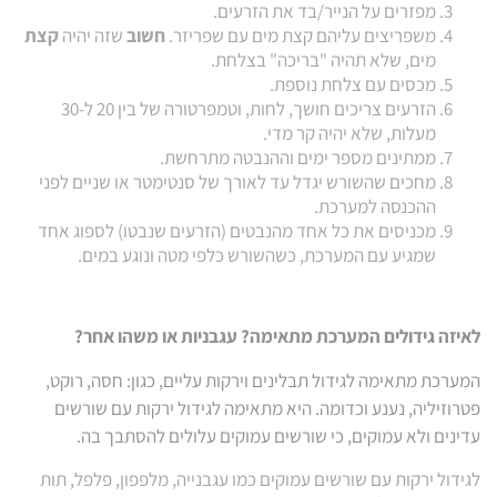
מפזרים על הנייר/בד את הזרעים.
משפריצים עליהם קצת מים עם שפריזר.
חשוב
שזה יהיה
קצת
מים, שלא תהיה "בריכה" בצלחת.
מכסים עם צלחת נוספת.
הזרעים צריכים חושך, לחות, וטמפרטורה של בין 20 ל-30
מעלות, שלא יהיה קר מדי.
ממתינים מספר ימים וההנבטה מתרחשת.
מחכים שהשורש יגדל עד לאורך של סנטימטר או שניים לפני
ההכנסה למערכת.
מכניסים את כל אחד מהנבטים (הזרעים שנבטו) לספוג אחד
שמגיע עם המערכת, כשהשורש כלפי מטה ונוגע במים.
לאיזה גידולים המערכת מתאימה? עגבניות או משהו אחר?
המערכת מתאימה לגידול תבלינים וירקות עליים, כגון: חסה, רוקט,
פטרוזיליה, נענע וכדומה. היא מתאימה לגידול ירקות עם שורשים
עדינים ולא עמוקים, כי שורשים עמוקים עלולים להסתבך בה.
לגידול ירקות עם שורשים עמוקים כמו עגבנייה, מלפפון, פלפל, תות