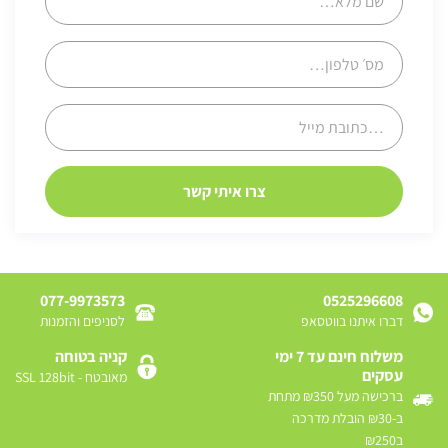
077-9973573
0525296608
דברו איתנו בווטסאפ
לסניפים והזמנות
משלוח חינם עד 7 ימי
קניה בטוחה
עסקים
מאובטח - SSL 128bit
ברכישה מעל ₪350 מתחת
ב-₪30 הובלת מדרכה
ב₪250