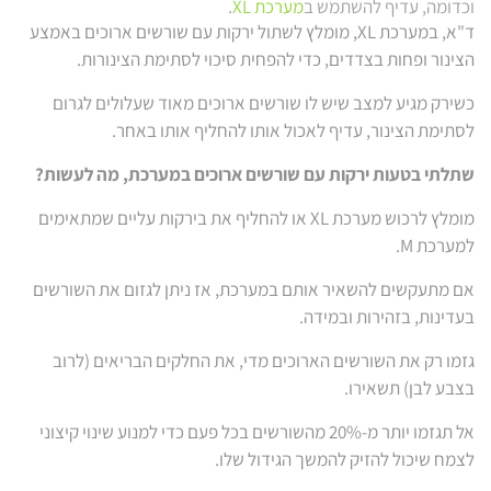
וכדומה, עדיף להשתמש ב
מערכת XL
.
ד"א, במערכת XL, מומלץ לשתול ירקות עם שורשים ארוכים באמצע
הצינור ופחות בצדדים, כדי להפחית סיכוי לסתימת הצינורות.
כשירק מגיע למצב שיש לו שורשים ארוכים מאוד שעלולים לגרום
לסתימת הצינור, עדיף לאכול אותו להחליף אותו באחר.
שתלתי בטעות ירקות עם שורשים ארוכים במערכת, מה לעשות?
מומלץ לרכוש מערכת XL או להחליף את בירקות עליים שמתאימים
למערכת M.
אם מתעקשים להשאיר אותם במערכת, אז ניתן לגזום את השורשים
בעדינות, בזהירות ובמידה.
גזמו רק את השורשים הארוכים מדי, את החלקים הבריאים (לרוב
בצבע לבן) תשאירו.
אל תגזמו יותר מ-20% מהשורשים בכל פעם כדי למנוע שינוי קיצוני
לצמח שיכול להזיק להמשך הגידול שלו.