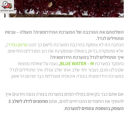
השלמתם את ההרכבה של המערכת ההידרופונית? מעולה – עכשיו
מתחילים לגדל
.
הכתבה הזו לא עוסקת בהרכבת המערכת (לשם כך הכנו
סרטון נפרד
),
אלא מתמקדת בדיוק בשאלה שמסקרנת את רוב המגדלים החדשים:
איך מתחילים לגדל במערכת הידרופונית?
נתמקד במערכת
BLUE WATER – M
,
נענה על שאלות נפוצות
שקיבלנו מכם, נעבור יחד שלב אחר שלב ונגלה איך מתחילים לגדל
במערכת הידרופונית בצורה איכותית ומוצלחת כבר מהיום הראשון.
אם אתם כבר בקיאים במילוי המים במערכת בצורה נכונה ויודעים איך
להוסיף את החומרים ההכרחיים למים, אתם
מוזמנים לדלג לשלב 3
העוסק בהוספת צמחים למערכת
.